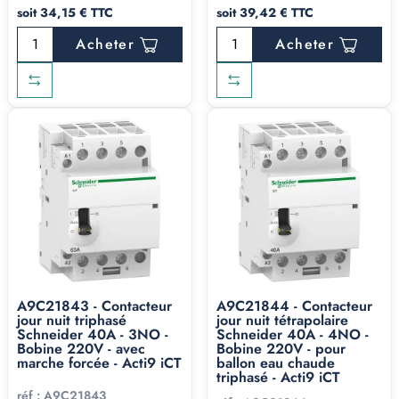
soit 34,15 € TTC
soit 39,42 € TTC
Acheter
Acheter
A9C21843 - Contacteur
A9C21844 - Contacteur
jour nuit triphasé
jour nuit tétrapolaire
Schneider 40A - 3NO -
Schneider 40A - 4NO -
Bobine 220V - avec
Bobine 220V - pour
marche forcée - Acti9 iCT
ballon eau chaude
triphasé - Acti9 iCT
réf :
A9C21843