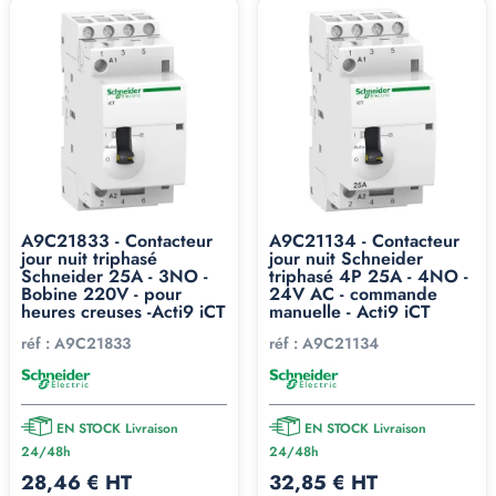
A9C21833 - Contacteur
A9C21134 - Contacteur
jour nuit triphasé
jour nuit Schneider
Schneider 25A - 3NO -
triphasé 4P 25A - 4NO -
Bobine 220V - pour
24V AC - commande
heures creuses -Acti9 iCT
manuelle - Acti9 iCT
réf :
A9C21833
réf :
A9C21134
EN STOCK Livraison
EN STOCK Livraison
24/48h
24/48h
28,46 € HT
32,85 € HT