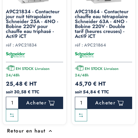
A9C21834 - Contacteur
A9C21864 - Contacteur
jour nuit tétrapolaire
chauffe eau tétrapolaire
Schneider 25A - 4NO -
Schneider 63A - 4NO -
Bobine 220V pour
Bobine 220V - Double
chauffe eau triphasé -
tarif (heures creuses) -
Acti9 iCT
Acti9 iCT
réf :
A9C21834
réf :
A9C21864
EN STOCK Livraison
EN STOCK Livraison
24/48h
24/48h
25,48 € HT
45,70 € HT
soit 30,58 € TTC
soit 54,84 € TTC
Acheter
Acheter
Retour en haut
