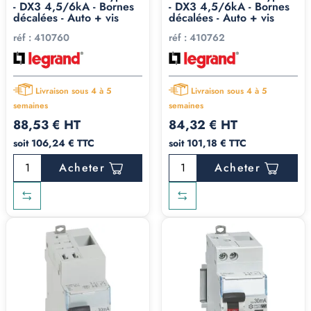
Pouvoir de coupure
: 4,5/6 ou 6/10kA selon les
- DX3 4,5/6kA - Bornes
- DX3 4,5/6kA - Bornes
décalées - Auto + vis
décalées - Auto + vis
modèles.
réf :
410760
réf :
410762
Les marques que nous
commercialisons
Livraison sous 4 à 5
Livraison sous 4 à 5
semaines
semaines
Legrand DX3
88,53 € HT
84,32 € HT
soit 106,24 € TTC
soit 101,18 € TTC
Legrand a fait un choix singulier :
pas de gamme super-
Acheter
Acheter
immunisée
chez eux,
ils misent tout sur le type F
. Du
coup, leur gamme est particulièrement large : interrupteur
différentiel 411591 (2P 40A 30mA, bornes alignées),
disjoncteurs différentiels DX3 1P+N en calibres 10 à 40A
(bornes vis ou auto), et toute une famille de blocs
différentiels 2P, 3P et 4P, du 30mA au 1000mA, en
version standard ou sélective.