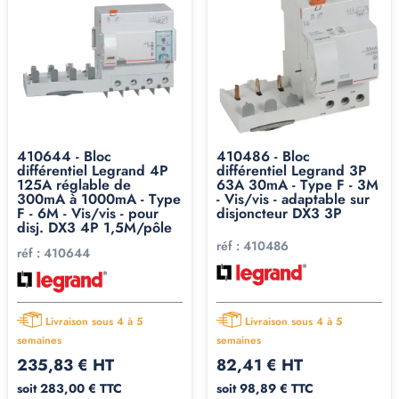
410644 - Bloc
410486 - Bloc
différentiel Legrand 4P
différentiel Legrand 3P
125A réglable de
63A 30mA - Type F - 3M
300mA à 1000mA - Type
- Vis/vis - adaptable sur
F - 6M - Vis/vis - pour
disjoncteur DX3 3P
disj. DX3 4P 1,5M/pôle
réf :
410486
réf :
410644
Livraison sous 4 à 5
Livraison sous 4 à 5
semaines
semaines
235,83 € HT
82,41 € HT
soit 283,00 € TTC
soit 98,89 € TTC