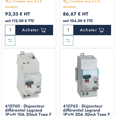
Livraison sous 4 à 5
Livraison sous 4 à 5
semaines
semaines
Caractéristiques
93,33 € HT
86,67 € HT
soit 112,00 € TTC
soit 104,00 € TTC
techniques courantes
Acheter
Acheter
La plupart des différentiels type F que nous
commercialisons partagent les caractéristiques suivantes :
Sensibilité
: 30mA pour la protection des personnes
(norme habitation), 300mA et 1000mA disponibles en
blocs différentiels pour la protection incendie en tertiaire.
Calibres interrupteurs différentiels
: 40A et 63A (2P
monophasé, 4P tétrapolaire).
Calibres disjoncteurs différentiels
: 10A à 40A en
1P+N (gamme Legrand DX3).
Tension
: 230V monophasé pour les 2P, 400V triphasé
410760 - Disjoncteur
410762 - Disjoncteur
différentiel Legrand
différentiel Legrand
pour les 4P.
1P+N 10A 30mA Type F
1P+N 20A 30mA Type F