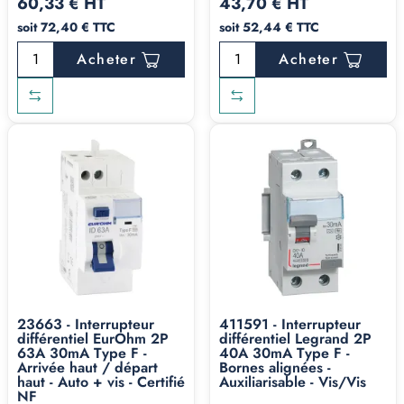
60,33 € HT
43,70 € HT
protection différentielle ET magnétothermique sur un
soit 72,40 € TTC
soit 52,44 € TTC
même module.
Acheter
Acheter
Sur cette catégorie, vous trouvez les deux familles :
interrupteurs différentiels (ABB F202/F204, EurOhm,
Legrand 411591, Schneider Resi9), disjoncteurs
différentiels (gamme Legrand DX3 en 1P+N) et blocs
différentiels adaptables.
AC, A, Super-immunisé,
F, B : à chaque type sa
mission
23663 - Interrupteur
411591 - Interrupteur
différentiel EurOhm 2P
différentiel Legrand 2P
Sa mission
63A 30mA Type F -
40A 30mA Type F -
Type
Ce qu'il détecte
Arrivée haut / départ
Bornes alignées -
principale
haut - Auto + vis - Certifié
Auxiliarisable - Vis/Vis
NF