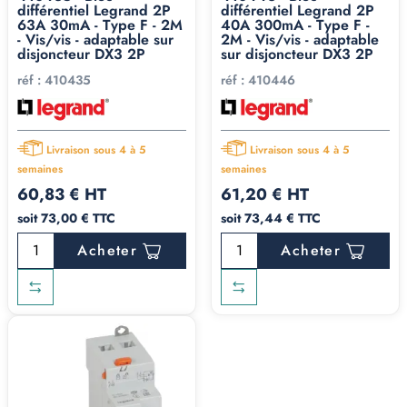
différentiel Legrand 2P
différentiel Legrand 2P
63A 30mA - Type F - 2M
40A 300mA - Type F -
- Vis/vis - adaptable sur
2M - Vis/vis - adaptable
disjoncteur DX3 2P
sur disjoncteur DX3 2P
réf :
410435
réf :
410446
Livraison sous 4 à 5
Livraison sous 4 à 5
semaines
semaines
60,83 € HT
61,20 € HT
soit 73,00 € TTC
soit 73,44 € TTC
Acheter
Acheter