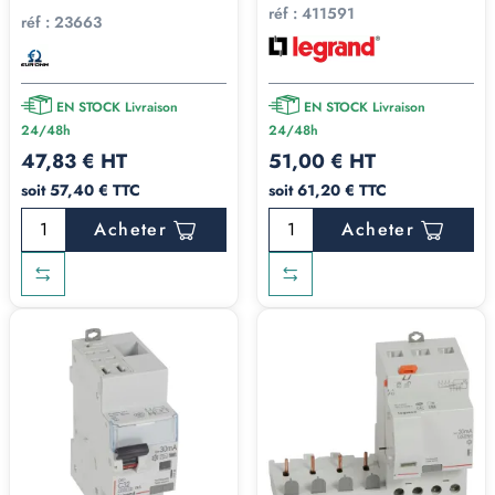
réf :
411591
Économique, pour
réf :
23663
AC
Courant alternatif pur
les circuits basiques
Sécurité standard
EN STOCK Livraison
EN STOCK Livraison
A
Alternatif + Continu pulsé
24/48h
24/48h
(plaques, lave-linge)
47,83 € HT
51,00 € HT
Asi /
soit 57,40 € TTC
soit 61,20 € TTC
Continuité de
A-HI /
Alternatif + Continu pulsé +
Acheter
Acheter
service
(frigo,
A AP-
Immunité
alarme, PC)
R
Variateurs de
Alternatif + Continu pulsé +
fréquence +
F
Hautes fréquences
+
continuité de
Immunité
service
Alternatif + Continu pulsé +