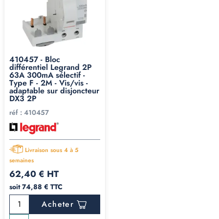
410457 - Bloc
différentiel Legrand 2P
63A 300mA sélectif -
Type F - 2M - Vis/vis -
adaptable sur disjoncteur
DX3 2P
réf :
410457
Livraison sous 4 à 5
semaines
62,40 € HT
soit 74,88 € TTC
Acheter