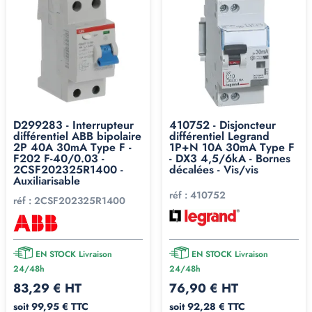
obligatoire sur le circuit concerné.
Là où il prend tout son
intérêt : la continuité de
service
C'est ici, après 10 ans à voir passer des projets et à
D299283 - Interrupteur
410752 - Disjoncteur
recevoir les coups de fil de clients embêtés, qu'on
différentiel ABB bipolaire
différentiel Legrand
2P 40A 30mA Type F -
1P+N 10A 30mA Type F
recommande vraiment le type F. Sa
forte immunité anti-
F202 F-40/0.03 -
- DX3 4,5/6kA - Bornes
2CSF202325R1400 -
décalées - Vis/vis
déclenchement intempestif
évite "que ça saute pour
Auxiliarisable
rien". Quelques cas vécus :
réf :
410752
réf :
2CSF202325R1400
Le congélateur
: vous rentrez de week-end, le
différentiel a sauté pendant un orage, vous découvrez le
contenu du congélateur décongelé. Bilan : 200€ de
EN STOCK Livraison
EN STOCK Livraison
24/48h
courses à la poubelle.
24/48h
83,29 € HT
76,90 € HT
L'alarme de maison
: si le différentiel saute pendant vos
soit 99,95 € TTC
soit 92,28 € TTC
vacances et que l'alarme est hors service, votre maison