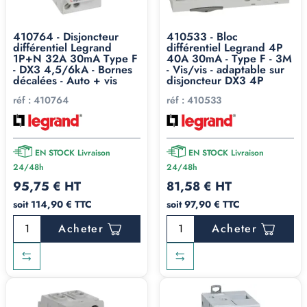
Protection ultime
B
Hautes fréquences
+
(solaire, bornes VE)
Immunité
+
Continu pur
410764 - Disjoncteur
410533 - Bloc
différentiel Legrand
différentiel Legrand 4P
1P+N 32A 30mA Type F
40A 30mA - Type F - 3M
Quand faut-il vraiment
- DX3 4,5/6kA - Bornes
- Vis/vis - adaptable sur
décalées - Auto + vis
disjoncteur DX3 4P
poser un type F ?
réf :
410764
réf :
410533
Là où la norme NF C 15-
EN STOCK Livraison
EN STOCK Livraison
100 le rend obligatoire
24/48h
24/48h
95,75 € HT
81,58 € HT
La norme impose un différentiel type F uniquement pour
soit 114,90 € TTC
soit 97,90 € TTC
les équipements comportant un
variateur de vitesse
Acheter
Acheter
monophasé
. Les cas concrets : pompes à chaleur, pompes
de piscine, climatisation inverter, certains lave-linge et
lave-vaisselle modernes à moteur Inverter. Si votre
installation comprend ce type d'équipement, le type F est