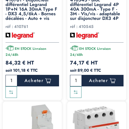
gamme de défauts beaucoup plus large que le type A.
différentiel Legrand
différentiel Legrand 4P
Concrètement, il identifie :
1P+N 16A 30mA Type F
40A 300mA - Type F -
- DX3 4,5/6kA - Bornes
3M - Vis/vis - adaptable
Les courants alternatifs sinusoïdaux jusqu'à
1 000 Hz
décalées - Auto + vis
sur disjoncteur DX3 4P
(très haute fréquence).
réf :
410761
réf :
410545
Les courants alternatifs superposés à un courant continu
lissé.
Les courants continus pulsés superposés à un courant
EN STOCK Livraison
EN STOCK Livraison
24/48h
24/48h
continu lissé.
84,32 € HT
74,17 € HT
Les courants continus pulsés issus d'une ou plusieurs
soit 101,18 € TTC
soit 89,00 € TTC
phases.
Acheter
Acheter
Les courants continus ou lissés, quelle que soit leur
polarité, qu'ils apparaissent brutalement ou
progressivement.
C'est cette polyvalence qui le rend indispensable pour
tous les appareils modernes à électronique de puissance
(variateurs, onduleurs, drives moteurs).