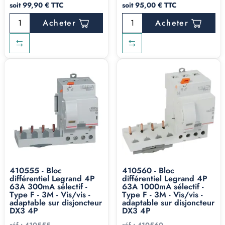
soit 99,90 € TTC
soit 95,00 € TTC
souvent une question de circuit, d'environnement et de
Acheter
Acheter
budget. Si vous hésitez sur la coordination des
protections, le bon calibre ou la compatibilité entre
marques, on est joignables du lundi au vendredi au
02 96
84 70 20
. Pour les demandes écrites ou les devis volume
:
contact@elec-fournitures.com
.
On ne facture pas les
conseils, on facture le matériel.
Notre sélection de différentiels type F en stock, livrable
sous 24/48h ⬇️
410555 - Bloc
410560 - Bloc
différentiel Legrand 4P
différentiel Legrand 4P
63A 300mA sélectif -
63A 1000mA sélectif -
Type F - 3M - Vis/vis -
Type F - 3M - Vis/vis -
adaptable sur disjoncteur
adaptable sur disjoncteur
DX3 4P
DX3 4P