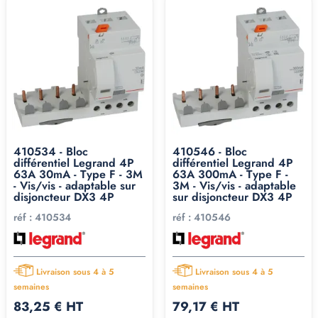
ABB F202 et F204
ABB joue sa carte habituelle de robustesse industrielle
avec les F202 (2P) et F204 (4P), tous deux
auxiliarisables
(acceptent les contacts auxiliaires de signalisation). Idéal
pour les armoires industrielles et tertiaires.
EurOhm 23640 et 23663
410534 - Bloc
410546 - Bloc
différentiel Legrand 4P
différentiel Legrand 4P
EurOhm propose ses interrupteurs différentiels type F 2P
63A 30mA - Type F - 3M
63A 300mA - Type F -
en 40A et 63A, avec arrivée et départ par le haut, bornes
- Vis/vis - adaptable sur
3M - Vis/vis - adaptable
disjoncteur DX3 4P
sur disjoncteur DX3 4P
auto + vis, certifiés NF. Bon rapport qualité-prix pour le
réf :
410534
réf :
410546
résidentiel et le petit tertiaire.
Un projet, un doute, une
vérification ?
Livraison sous 4 à 5
Livraison sous 4 à 5
semaines
semaines
83,25 € HT
79,17 € HT
Choisir entre type F, type A-Si ou type A standard, c'est