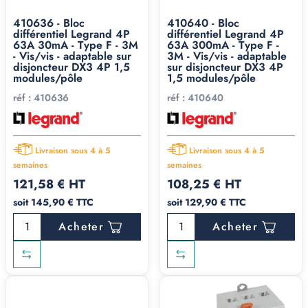
410636 - Bloc
410640 - Bloc
différentiel Legrand 4P
différentiel Legrand 4P
63A 30mA - Type F - 3M
63A 300mA - Type F -
- Vis/vis - adaptable sur
3M - Vis/vis - adaptable
disjoncteur DX3 4P 1,5
sur disjoncteur DX3 4P
modules/pôle
1,5 modules/pôle
réf :
410636
réf :
410640
Livraison sous 4 à 5
Livraison sous 4 à 5
semaines
semaines
121,58 € HT
108,25 € HT
soit 145,90 € TTC
soit 129,90 € TTC
Acheter
Acheter