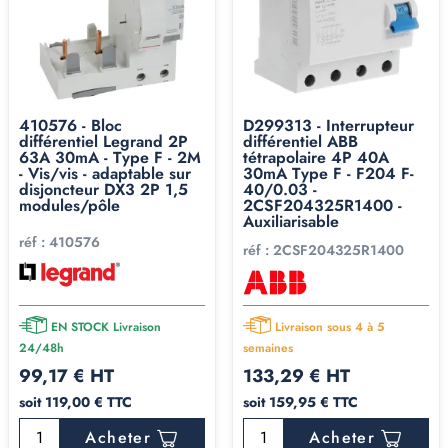
💡
Faut-il mettre du
type F partout ?
410576 - Bloc
D299313 - Interrupteur
différentiel Legrand 2P
différentiel ABB
63A 30mA - Type F - 2M
tétrapolaire 4P 40A
- Vis/vis - adaptable sur
C'est la question qu'on nous pose le plus souvent.
30mA Type F - F204 F-
disjoncteur DX3 2P 1,5
40/0.03 -
La réponse :
non, ce n'est pas nécessaire
. Même
modules/pôle
2CSF204325R1400 -
Auxiliarisable
si la norme l'autorise, ça vous coûte plus cher sans
réf :
410576
réelle plus-value sur les circuits classiques.
réf :
2CSF204325R1400
Notre conseil après 10 ans à concevoir des
installations avec nos clients :
EN STOCK Livraison
Livraison sous 4 à 5
Type F
uniquement là où la norme l'impose
24/48h
semaines
(PAC, climatisation inverter, pompes de piscine
99,17 € HT
133,29 € HT
et autres équipements à variateur de vitesse
soit 119,00 € TTC
soit 159,95 € TTC
monophasé).
Acheter
Acheter
Type A-Si / A-HI / A AP-R (super-immunisé)