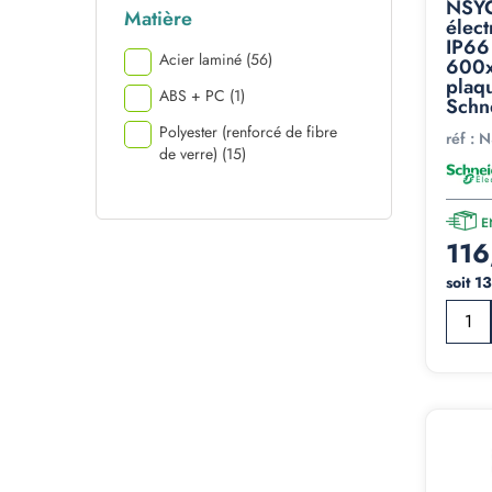
NSYC
Matière
élect
IP66
Acier laminé
(56)
600x
plaq
ABS + PC
(1)
Schn
Polyester (renforcé de fibre
réf :
N
de verre)
(15)
E
116
soit 1