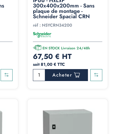
IP66 - HxLxP
ns
300x400x200mm - Sans
plaque de montage -
Schneider Spacial CRN
réf :
NSYCRN34200
h
EN STOCK Livraison 24/48h
67,50 € HT
soit 81,00 € TTC
Acheter