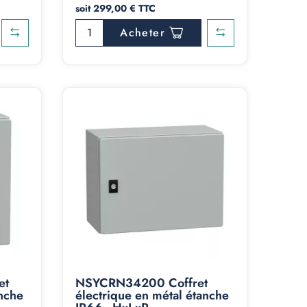
soit 299,00 € TTC
Acheter
et
NSYCRN34200 Coffret
anche
électrique en métal étanche