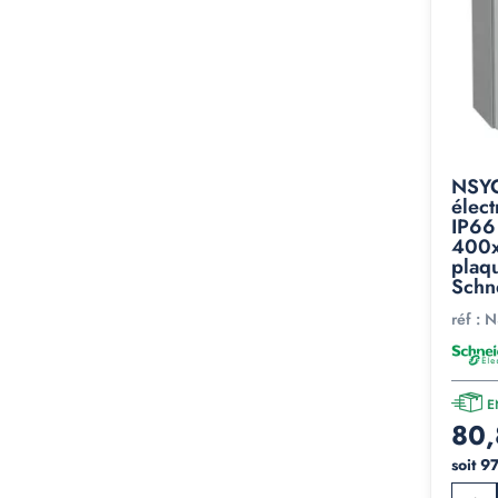
NSYC
élect
IP66
400x
plaq
Schn
réf :
N
E
80,
soit 9