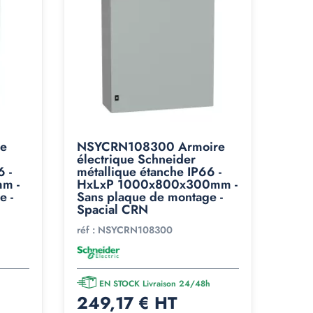
e
NSYCRN108300 Armoire
électrique Schneider
6 -
métallique étanche IP66 -
m -
HxLxP 1000x800x300mm -
e -
Sans plaque de montage -
Spacial CRN
réf :
NSYCRN108300
h
EN STOCK Livraison 24/48h
249,17 € HT