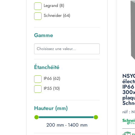
Legrand
(8)
Schneider
(64)
Gamme
Étanchéité
NSYC
IP66
(62)
élect
IP66
IP55
(10)
300x
plaq
Schn
Hauteur (mm)
réf :
N
200 mm - 1400 mm
E