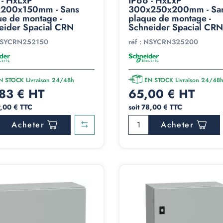
 - HxLxP
IP66 - HxLxP
200x150mm - Sans
300x250x200mm - Sa
ue de montage -
plaque de montage -
eider Spacial CRN
Schneider Spacial CRN
SYCRN252150
réf :
NSYCRN325200
N STOCK Livraison 24/48h
EN STOCK Livraison 24/48
83 € HT
65,00 € HT
9,00 € TTC
soit 78,00 € TTC
Acheter
Acheter