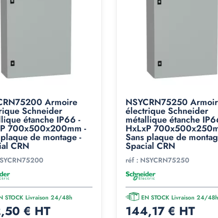
CRN75200 Armoire
NSYCRN75250 Armoir
trique Schneider
électrique Schneider
lique étanche IP66 -
métallique étanche IP6
P 700x500x200mm -
HxLxP 700x500x250m
 plaque de montage -
Sans plaque de montag
ial CRN
Spacial CRN
SYCRN75200
réf :
NSYCRN75250
N STOCK Livraison 24/48h
EN STOCK Livraison 24/48
,50 € HT
144,17 € HT