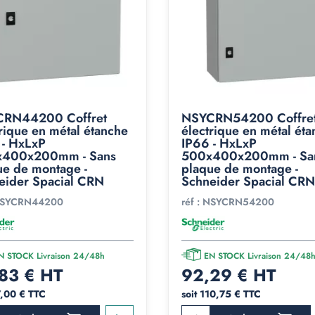
RN44200 Coffret
NSYCRN54200 Coffre
rique en métal étanche
électrique en métal ét
 - HxLxP
IP66 - HxLxP
400x200mm - Sans
500x400x200mm - Sa
ue de montage -
plaque de montage -
eider Spacial CRN
Schneider Spacial CRN
SYCRN44200
réf :
NSYCRN54200
N STOCK Livraison 24/48h
EN STOCK Livraison 24/48
83 € HT
92,29 € HT
7,00 € TTC
soit 110,75 € TTC