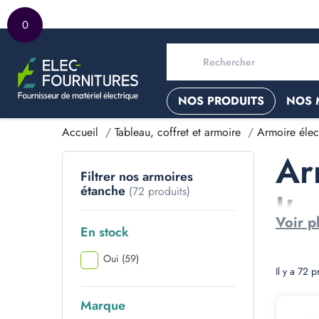
0
NOS PRODUITS
NOS 
Accueil
Tableau, coffret et armoire
Armoire élec
Ar
Filtrer nos armoires
étanche
(72 produits)
l'e
Voir p
En stock
Oui
(59)
Il y a 72 p
Marque