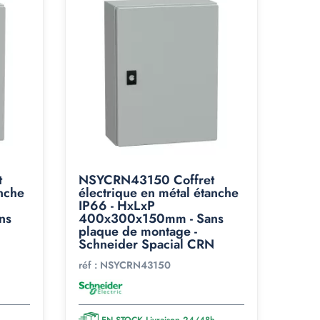
t
NSYCRN43150 Coffret
anche
électrique en métal étanche
IP66 - HxLxP
ns
400x300x150mm - Sans
plaque de montage -
Schneider Spacial CRN
réf :
NSYCRN43150
h
EN STOCK Livraison 24/48h