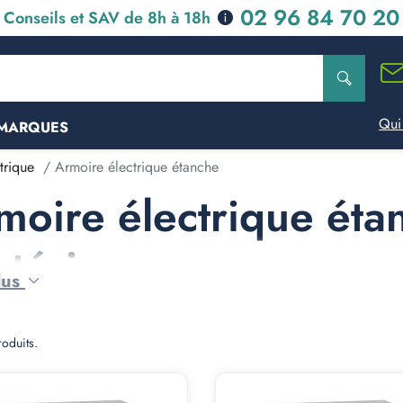
02 96 84 70 20
Conseils et SAV de 8h à 18h
Qui
MARQUES
trique
Armoire électrique étanche
moire électrique éta
xtérieur
lus
roduits.