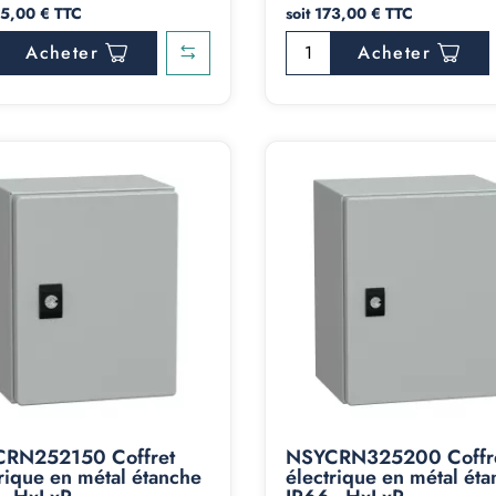
95,00 € TTC
soit 173,00 € TTC
Acheter
Acheter
RN252150 Coffret
NSYCRN325200 Coffr
rique en métal étanche
électrique en métal ét