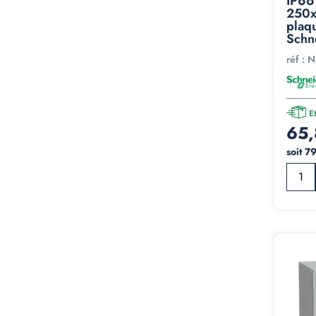
IP66
250x
plaq
Schn
réf :
N
E
65,
soit 7