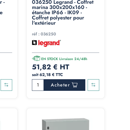
 -
036250 Legrand - Coffret
marina 300x200x160 -
e
étanche IP66 - IK09 -
Coffret polyester pour
l'extérieur
réf :
036250
h
EN STOCK Livraison 24/48h
51,82 € HT
soit 62,18 € TTC
Acheter