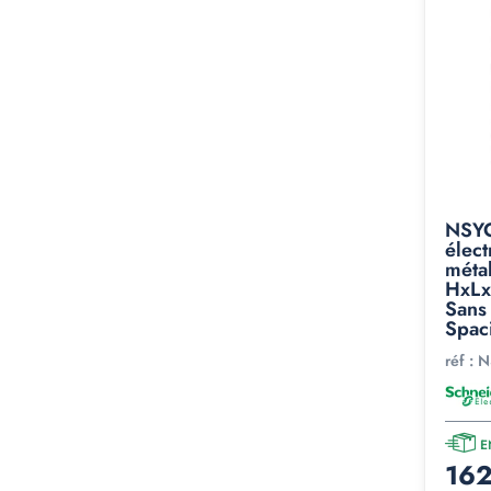
NSY
élec
métal
HxLx
Sans
Spac
réf :
N
E
162