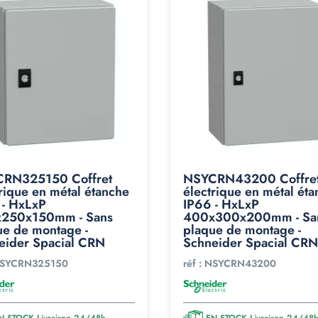
RN325150 Coffret
NSYCRN43200 Coffre
rique en métal étanche
électrique en métal ét
 - HxLxP
IP66 - HxLxP
250x150mm - Sans
400x300x200mm - Sa
ue de montage -
plaque de montage -
eider Spacial CRN
Schneider Spacial CRN
SYCRN325150
réf :
NSYCRN43200
N STOCK Livraison 24/48h
EN STOCK Livraison 24/48