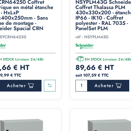
RN64250 Coffret
NSYPLM43G Schneider
rique en métal étanche
Coffret Thalassa PLM
 - HxLxP
430x330x200 - étanch
400x250mm - Sans
IP66 - IK10 - Coffret
ue de montage -
polyester - RAL 7035 -
eider Spacial CRN
PanelSet PLM
SYCRN64250
réf :
NSYPLM43G
N STOCK Livraison 24/48h
EN STOCK Livraison 24/48
,66 € HT
89,66 € HT
39,99 € TTC
soit 107,59 € TTC
Acheter
Acheter