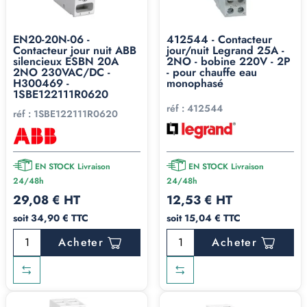
EN20-20N-06 -
412544 - Contacteur
Contacteur jour nuit ABB
jour/nuit Legrand 25A -
silencieux ESBN 20A
2NO - bobine 220V - 2P
2NO 230VAC/DC -
- pour chauffe eau
H300469 -
monophasé
1SBE122111R0620
réf :
412544
réf :
1SBE122111R0620
EN STOCK Livraison
EN STOCK Livraison
24/48h
24/48h
29,08 € HT
12,53 € HT
soit 34,90 € TTC
soit 15,04 € TTC
Acheter
Acheter