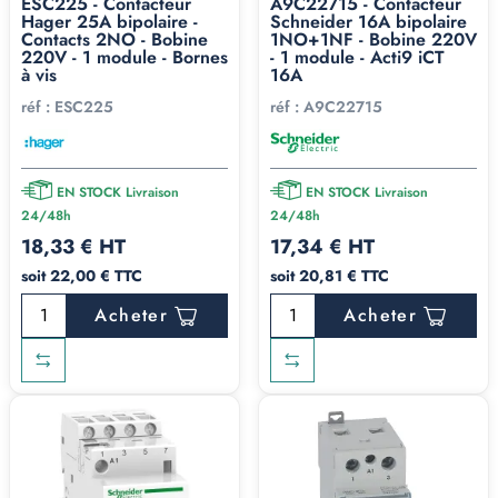
ESC225 - Contacteur
A9C22715 - Contacteur
Hager 25A bipolaire -
Schneider 16A bipolaire
Contacts 2NO - Bobine
1NO+1NF - Bobine 220V
220V - 1 module - Bornes
- 1 module - Acti9 iCT
à vis
16A
réf :
ESC225
réf :
A9C22715
EN STOCK Livraison
EN STOCK Livraison
24/48h
24/48h
18,33 € HT
17,34 € HT
soit 22,00 € TTC
soit 20,81 € TTC
Acheter
Acheter