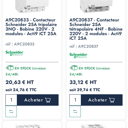
A9C20833 - Contacteur
A9C20837 - Contacteur
Schneider 25A tripolaire
Schneider 25A
3NO - Bobine 220V - 2
tétrapolaire 4NF - Bobine
modules - Acti9 iCT 25A
220V - 2 modules - Acti9
iCT 25A
réf :
A9C20833
réf :
A9C20837
EN STOCK Livraison
EN STOCK Livraison
24/48h
24/48h
20,63 € HT
33,12 € HT
soit 24,76 € TTC
soit 39,74 € TTC
Acheter
Acheter