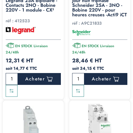
Legrand 25A bipolaire -
jour nuit triphasé
Contacts 2NO - Bobine
Schneider 25A - 3NO -
220V - 1 module - CX³
Bobine 220V - pour
heures creuses -Acti9 iCT
réf :
412523
réf :
A9C21833
EN STOCK Livraison
EN STOCK Livraison
24/48h
24/48h
12,31 € HT
28,46 € HT
soit 14,77 € TTC
soit 34,15 € TTC
Acheter
Acheter