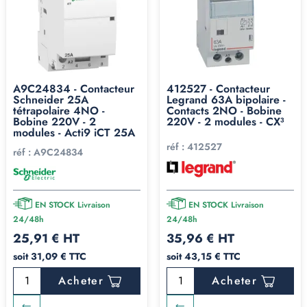
A9C24834 - Contacteur
412527 - Contacteur
Schneider 25A
Legrand 63A bipolaire -
tétrapolaire 4NO -
Contacts 2NO - Bobine
Bobine 220V - 2
220V - 2 modules - CX³
modules - Acti9 iCT 25A
réf :
412527
réf :
A9C24834
EN STOCK Livraison
EN STOCK Livraison
24/48h
24/48h
25,91 € HT
35,96 € HT
soit 31,09 € TTC
soit 43,15 € TTC
Acheter
Acheter