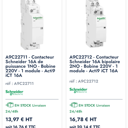
A9C22711 - Contacteur
A9C22712 - Contacteur
Schneider 16A de
Schneider 16A bipolaire
puissance 1NO - Bobine
2NO - Bobine 220V - 1
220V - 1 module - Acti9
module - Acti9 iCT 16A
iCT 16A
réf :
A9C22712
réf :
A9C22711
EN STOCK Livraison
EN STOCK Livraison
24/48h
24/48h
13,97 € HT
16,78 € HT
soit 16,76 € TTC
soit 20,14 € TTC