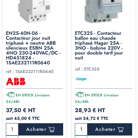
EN25-40N-06 -
ETC325 - Contacteur
Contacteur jour nuit
ballon eau chaude
triphasé + neutre ABB
triphasé Hager 25A -
silencieux ESBN 25A
3NO - bobine 220V -
4NO 230-240VAC/DC -
pour double tarif jour
HD451824 -
nuit
1SAE232111R0640
réf :
ETC325
réf :
1SAE232111R0640
EN STOCK Livraison
EN STOCK Livraison
24/48h
24/48h
37,50 € HT
28,93 € HT
soit 45,00 € TTC
soit 34,72 € TTC
Acheter
Acheter