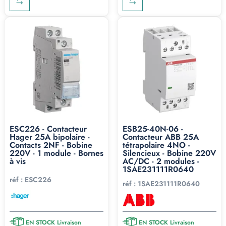
ESC226 - Contacteur
ESB25-40N-06 -
Hager 25A bipolaire -
Contacteur ABB 25A
Contacts 2NF - Bobine
tétrapolaire 4NO -
220V - 1 module - Bornes
Silencieux - Bobine 220V
à vis
AC/DC - 2 modules -
1SAE231111R0640
réf :
ESC226
réf :
1SAE231111R0640
EN STOCK Livraison
EN STOCK Livraison