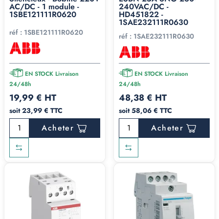
AC/DC - 1 module -
240VAC/DC -
1SBE121111R0620
HD451822 -
1SAE232111R0630
réf :
1SBE121111R0620
réf :
1SAE232111R0630
EN STOCK Livraison
EN STOCK Livraison
24/48h
24/48h
19,99 € HT
48,38 € HT
soit 23,99 € TTC
soit 58,06 € TTC
Acheter
Acheter