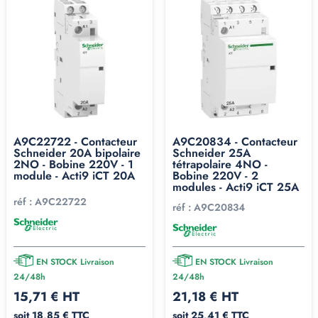
A9C22722 - Contacteur
A9C20834 - Contacteur
Schneider 20A bipolaire
Schneider 25A
2NO - Bobine 220V - 1
tétrapolaire 4NO -
module - Acti9 iCT 20A
Bobine 220V - 2
modules - Acti9 iCT 25A
réf :
A9C22722
réf :
A9C20834
EN STOCK Livraison
EN STOCK Livraison
24/48h
24/48h
15,71 € HT
21,18 € HT
soit 18,85 € TTC
soit 25,41 € TTC