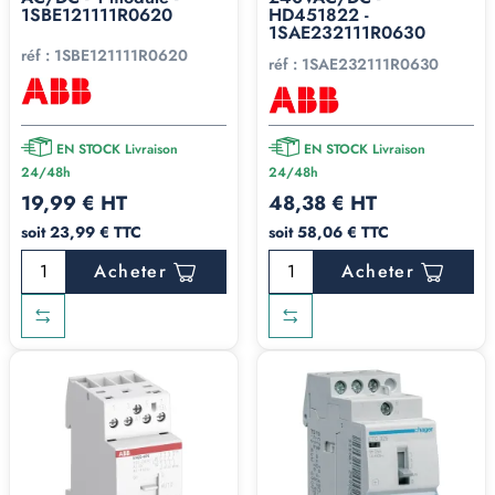
1SBE121111R0620
HD451822 -
1SAE232111R0630
réf :
1SBE121111R0620
réf :
1SAE232111R0630
EN STOCK Livraison
EN STOCK Livraison
24/48h
24/48h
19,99 € HT
48,38 € HT
soit 23,99 € TTC
soit 58,06 € TTC
Acheter
Acheter