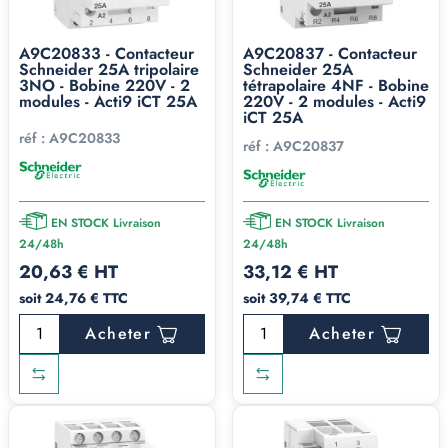
A9C20833 - Contacteur
A9C20837 - Contacteur
Schneider 25A tripolaire
Schneider 25A
3NO - Bobine 220V - 2
tétrapolaire 4NF - Bobine
modules - Acti9 iCT 25A
220V - 2 modules - Acti9
iCT 25A
réf :
A9C20833
réf :
A9C20837
EN STOCK Livraison
EN STOCK Livraison
24/48h
24/48h
20,63 € HT
33,12 € HT
soit 24,76 € TTC
soit 39,74 € TTC
Acheter
Acheter