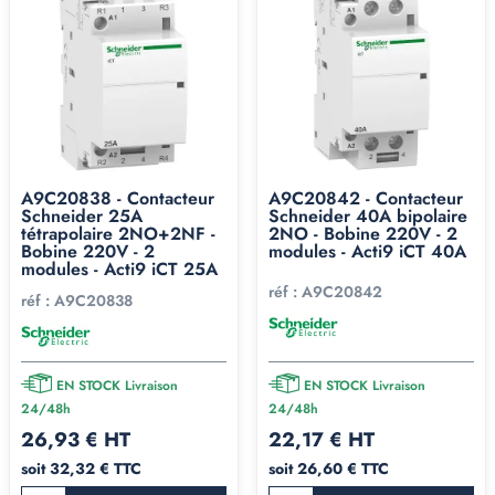
A9C20838 - Contacteur
A9C20842 - Contacteur
Schneider 25A
Schneider 40A bipolaire
tétrapolaire 2NO+2NF -
2NO - Bobine 220V - 2
Bobine 220V - 2
modules - Acti9 iCT 40A
modules - Acti9 iCT 25A
réf :
A9C20842
réf :
A9C20838
EN STOCK Livraison
EN STOCK Livraison
24/48h
24/48h
26,93 € HT
22,17 € HT
soit 32,32 € TTC
soit 26,60 € TTC