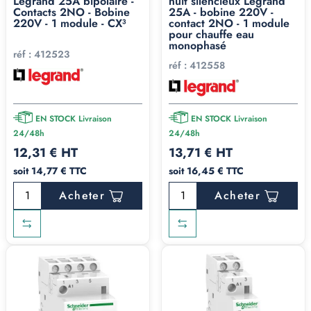
Legrand 25A bipolaire -
nuit silencieux Legrand
Contacts 2NO - Bobine
25A - bobine 220V -
220V - 1 module - CX³
contact 2NO - 1 module
pour chauffe eau
monophasé
réf :
412523
réf :
412558
EN STOCK Livraison
EN STOCK Livraison
24/48h
24/48h
12,31 € HT
13,71 € HT
soit 14,77 € TTC
soit 16,45 € TTC
Acheter
Acheter