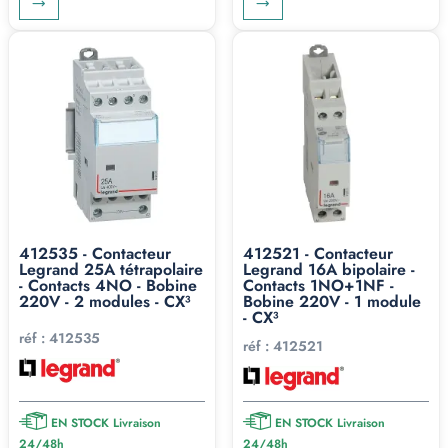
412535 - Contacteur
412521 - Contacteur
Legrand 25A tétrapolaire
Legrand 16A bipolaire -
- Contacts 4NO - Bobine
Contacts 1NO+1NF -
220V - 2 modules - CX³
Bobine 220V - 1 module
- CX³
réf :
412535
réf :
412521
EN STOCK Livraison
EN STOCK Livraison
24/48h
24/48h