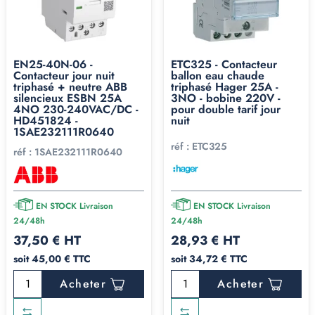
EN25-40N-06 -
ETC325 - Contacteur
Contacteur jour nuit
ballon eau chaude
triphasé + neutre ABB
triphasé Hager 25A -
silencieux ESBN 25A
3NO - bobine 220V -
4NO 230-240VAC/DC -
pour double tarif jour
HD451824 -
nuit
1SAE232111R0640
réf :
ETC325
réf :
1SAE232111R0640
EN STOCK Livraison
EN STOCK Livraison
24/48h
24/48h
37,50 € HT
28,93 € HT
soit 45,00 € TTC
soit 34,72 € TTC
Acheter
Acheter