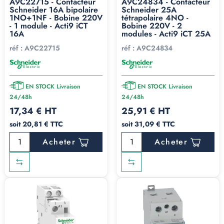
A9C22715 - Contacteur
A9C24834 - Contacteur
Schneider 16A bipolaire
Schneider 25A
1NO+1NF - Bobine 220V
tétrapolaire 4NO -
- 1 module - Acti9 iCT
Bobine 220V - 2
16A
modules - Acti9 iCT 25A
réf :
A9C22715
réf :
A9C24834
EN STOCK Livraison
EN STOCK Livraison
24/48h
24/48h
17,34 € HT
25,91 € HT
soit 20,81 € TTC
soit 31,09 € TTC
Acheter
Acheter