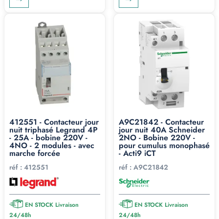
412551 - Contacteur jour
A9C21842 - Contacteur
nuit triphasé Legrand 4P
jour nuit 40A Schneider
- 25A - bobine 220V -
2NO - Bobine 220V -
4NO - 2 modules - avec
pour cumulus monophasé
marche forcée
- Acti9 iCT
réf :
412551
réf :
A9C21842
EN STOCK Livraison
EN STOCK Livraison
24/48h
24/48h