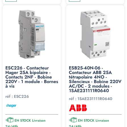
ESC226 - Contacteur
ESB25-40N-06 -
Hager 25A bipolaire -
Contacteur ABB 25A
Contacts 2NF - Bobine
tétrapolaire 4NO -
220V - 1 module - Bornes
Silencieux - Bobine 220V
à vis
AC/DC - 2 modules -
1SAE231111R0640
réf :
ESC226
réf :
1SAE231111R0640
EN STOCK Livraison
EN STOCK Livraison
24/48h
24/48h