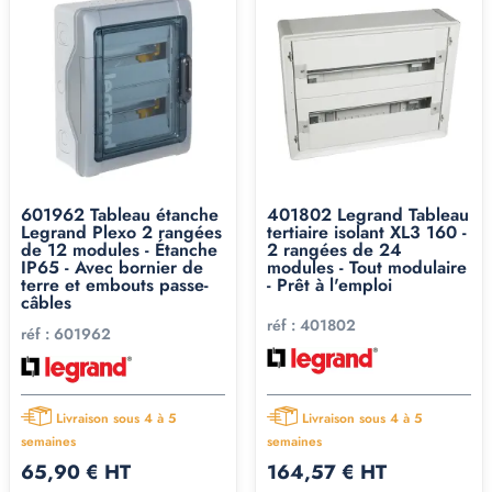
601962 Tableau étanche
401802 Legrand Tableau
Legrand Plexo 2 rangées
tertiaire isolant XL3 160 -
de 12 modules - Étanche
2 rangées de 24
IP65 - Avec bornier de
modules - Tout modulaire
terre et embouts passe-
- Prêt à l'emploi
câbles
réf :
401802
réf :
601962
Livraison sous 4 à 5
Livraison sous 4 à 5
semaines
semaines
65,90 € HT
164,57 € HT