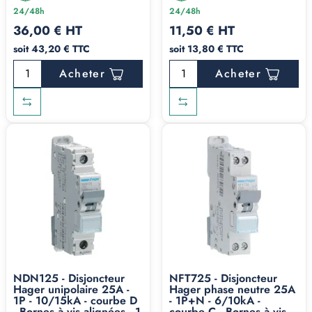
24/48h
24/48h
36,00 € HT
11,50 € HT
soit 43,20 € TTC
soit 13,80 € TTC
Acheter
Acheter
NDN125 - Disjoncteur
NFT725 - Disjoncteur
Hager unipolaire 25A -
Hager phase neutre 25A
1P - 10/15kA - courbe D
- 1P+N - 6/10kA -
- Bornes à vis alignées - 1
courbe C - Bornes à vis -