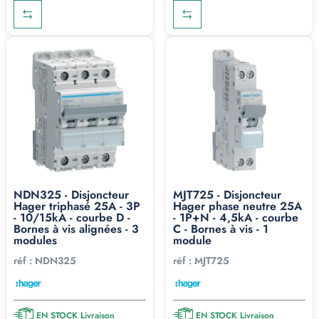
NDN325 - Disjoncteur
MJT725 - Disjoncteur
Hager triphasé 25A - 3P
Hager phase neutre 25A
- 10/15kA - courbe D -
- 1P+N - 4,5kA - courbe
Bornes à vis alignées - 3
C - Bornes à vis - 1
modules
module
réf :
NDN325
réf :
MJT725
EN STOCK Livraison
EN STOCK Livraison