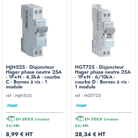
MJN525 - Disjoncteur
NGT725 - Disjoncteur
Hager phase neutre 25A
Hager phase neutre 25A
- 1P+N - 4,5kA - courbe
- 1P+N - 6/10kA -
C - Bornes à vis - 1
courbe D - Bornes à vis -
module
1 module
réf :
MJN525
réf :
NGT725
EN STOCK Livraison
EN STOCK Livraison
24/48h
24/48h
8,99 € HT
28,34 € HT