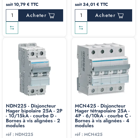
soit 10,79 € TTC
soit 34,01 € TTC
Acheter
Acheter
NDN225 - Disjoncteur
MCN425 - Disjoncteur
Hager bipolaire 25A - 2P
Hager tétrapolaire 25A -
- 10/15kA - courbe D -
4P - 6/10kA - courbe C -
Bornes à vis alignées - 2
Bornes à vis alignées - 4
modules
modules
réf :
NDN225
réf :
MCN425