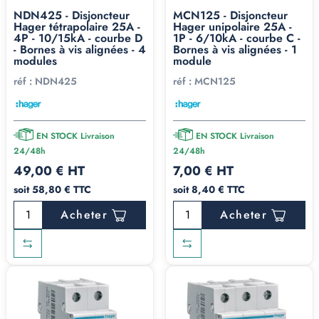
NDN425 - Disjoncteur
MCN125 - Disjoncteur
Hager tétrapolaire 25A -
Hager unipolaire 25A -
4P - 10/15kA - courbe D
1P - 6/10kA - courbe C -
- Bornes à vis alignées - 4
Bornes à vis alignées - 1
modules
module
réf :
NDN425
réf :
MCN125
EN STOCK Livraison
EN STOCK Livraison
24/48h
24/48h
49,00 € HT
7,00 € HT
soit 58,80 € TTC
soit 8,40 € TTC
Acheter
Acheter