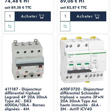
74,48 € HT
69,06 € HT
soit 89,38 € TTC
soit 82,87 € TTC
Acheter
Acheter
411187 - Disjoncteur
A9DF3720 - Disjoncteur
différentiel triphasé
différentiel Schneider
Legrand 4P 20A 30mA
triphasé + neutre 3P+N
Type AC - DX3
20A 30mA Type Asi
6000A/10kA - Bornes
haute immunité - 6kA -
alignées - 4M
5M - Acti9 iCV40