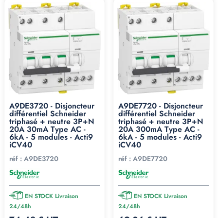
A9DE3720 - Disjoncteur
A9DE7720 - Disjoncteur
différentiel Schneider
différentiel Schneider
triphasé + neutre 3P+N
triphasé + neutre 3P+N
20A 30mA Type AC -
20A 300mA Type AC -
6kA - 5 modules - Acti9
6kA - 5 modules - Acti9
iCV40
iCV40
réf :
A9DE3720
réf :
A9DE7720
EN STOCK Livraison
EN STOCK Livraison
24/48h
24/48h