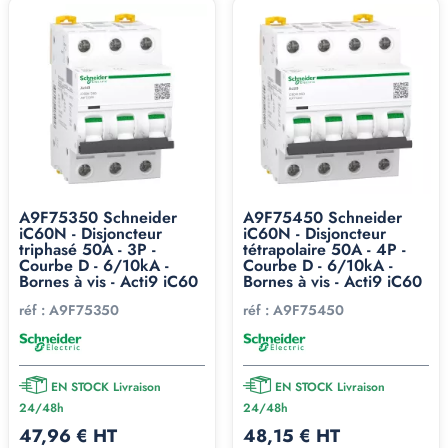
A9F75350 Schneider
A9F75450 Schneider
iC60N - Disjoncteur
iC60N - Disjoncteur
triphasé 50A - 3P -
tétrapolaire 50A - 4P -
Courbe D - 6/10kA -
Courbe D - 6/10kA -
Bornes à vis - Acti9 iC60
Bornes à vis - Acti9 iC60
réf :
A9F75350
réf :
A9F75450
EN STOCK Livraison
EN STOCK Livraison
24/48h
24/48h
47,96 € HT
48,15 € HT