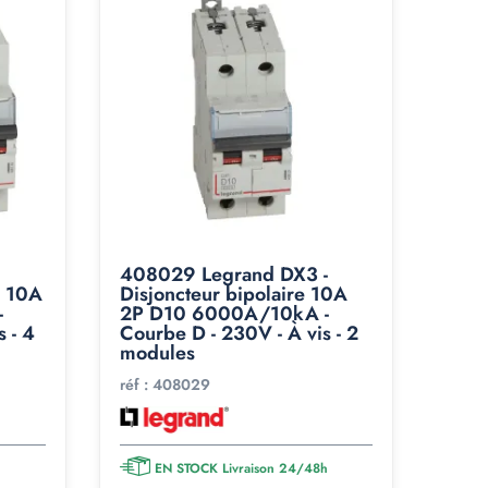
408029 Legrand DX3 -
e 10A
Disjoncteur bipolaire 10A
-
2P D10 6000A/10kA -
 - 4
Courbe D - 230V - À vis - 2
modules
réf :
408029
h
EN STOCK Livraison 24/48h