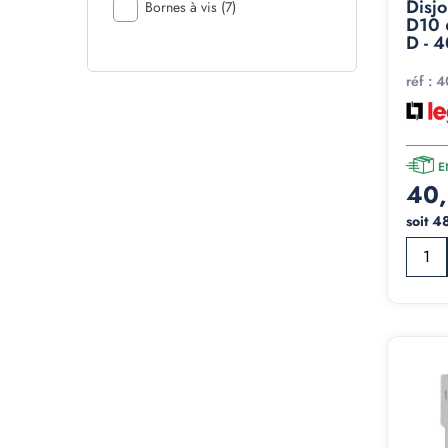
Disj
Bornes à vis
(7)
D10 
D - 4
réf :
4
E
40,
soit 4