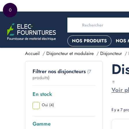
0
NOS PRODUITS
NOS 
Accueil
Disjoncteur et modulaire
Disjoncteur
Di
Filtrer nos disjoncteurs
(7
produits)
Le
Voir p
En stock
Oui
(4)
Il y a 7 pr
Gamme