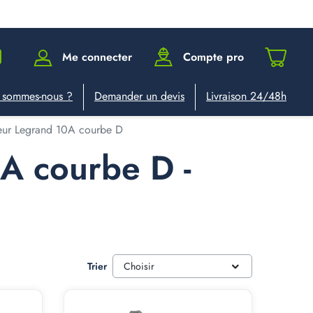
Me connecter
Compte pro
 sommes-nous ?
Demander un devis
Livraison 24/48h
eur Legrand 10A courbe D
A courbe D -
Trier
Choisir