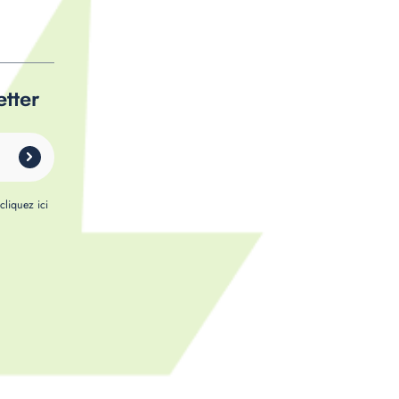
etter
,
cliquez ici