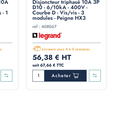
 10A
Disjoncteur triphasé 10A 3P
D10 - 6/10kA - 400V -
 - 1
Courbe D - Vis/vis - 3
modules - Peigne HX3
réf :
408067
s
Livraison sous 4 à 5 semaines
56,38 € HT
soit 67,66 € TTC
Acheter