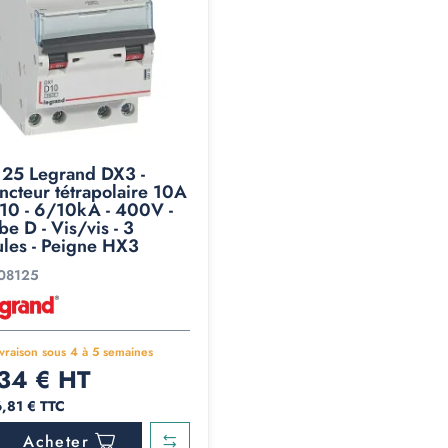
25 Legrand DX3 -
ncteur tétrapolaire 10A
10 - 6/10kA - 400V -
e D - Vis/vis - 3
les - Peigne HX3
08125
ivraison sous 4 à 5 semaines
34 € HT
6,81 € TTC
Acheter