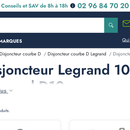
02 96 84 70 20
Conseils et SAV de 8h à 18h
Qui
MARQUES
Disjoncteur courbe D
Disjoncteur courbe D Legrand
Disjonct
sjoncteur Legrand 10
grand D10
lus
oduits.