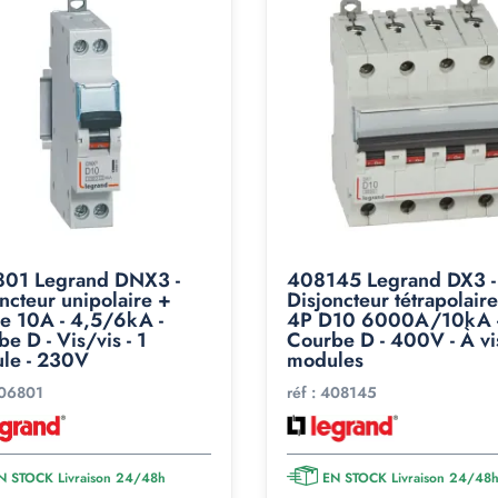
01 Legrand DNX3 -
408145 Legrand DX3 -
ncteur unipolaire +
Disjoncteur tétrapolair
re 10A - 4,5/6kA -
4P D10 6000A/10kA 
e D - Vis/vis - 1
Courbe D - 400V - À vis
le - 230V
modules
06801
réf :
408145
N STOCK Livraison 24/48h
EN STOCK Livraison 24/48