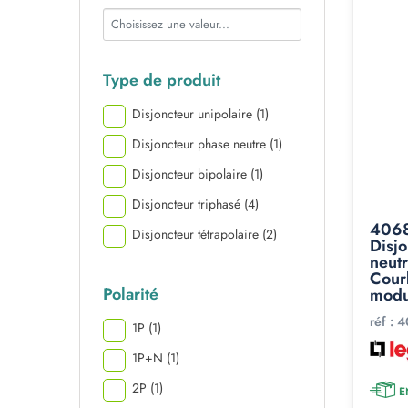
Type de produit
Disjoncteur unipolaire
(1)
Disjoncteur phase neutre
(1)
Disjoncteur bipolaire
(1)
Disjoncteur triphasé
(4)
4068
Disjoncteur tétrapolaire
(2)
Disjo
neut
Courb
Polarité
modu
réf :
4
1P
(1)
1P+N
(1)
2P
(1)
E