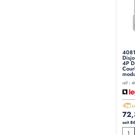
4081
Disjo
4P D
Courb
modu
réf :
4
L
72,
soit 8