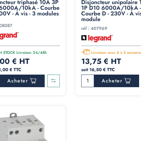
oncteur triphasé 10A 3P
Disjoncteur unipolaire
6000A/10kA - Courbe
1P D10 6000A/10kA -
00V - À vis - 3 modules
Courbe D - 230V - À vis
module
08087
réf :
407969
N STOCK Livraison 24/48h
Livraison sous 4 à 5 semaine
00 € HT
13,75 € HT
8,00 € TTC
soit 16,50 € TTC
Acheter
Acheter