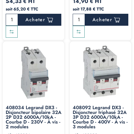
54,33 € HT
14,90 € HT
soit 65,20 € TTC
soit 17,88 € TTC
Acheter
Acheter
408034 Legrand DX3 -
408092 Legrand DX3 -
Disjoncteur bipolaire 32A
Disjoncteur triphasé 32A
2P D32 6000A/10kA -
3P D32 6000A/10kA -
Courbe D - 230V - À vis -
Courbe D - 400V - À vis -
2 modules
3 modules