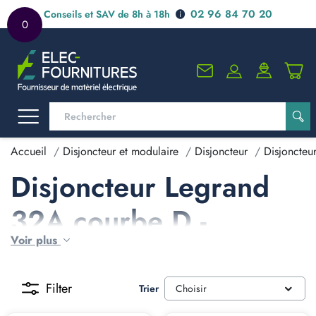
02 96 84 70 20
Conseils et SAV de 8h à 18h
0
Accueil
Disjoncteur et modulaire
Disjoncteur
Disjoncteu
Disjoncteur Legrand
32A courbe D -
Voir plus
Legrand D32
Filter
Trier
Choisir