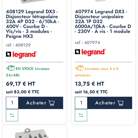
408129 Legrand DX3 -
407974 Legrand DX3 -
Disjoncteur tétrapolaire
Disjoncteur unipolaire
32A 4P D32 - 6/10kA -
32A 1P D32
400V - Courbe D -
6000A/10kA - Courbe D
Vis/vis - 3 modules -
- 230V - À vis - 1 module
Peigne HX3
réf :
407974
réf :
408129
EN STOCK Livraison
Livraison sous 4 à 5
24/48h
semaines
69,17 € HT
13,75 € HT
soit 83,00 € TTC
soit 16,50 € TTC
Acheter
Acheter