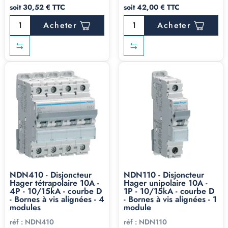
soit 30,52 € TTC
soit 42,00 € TTC
Acheter
Acheter
NDN410 - Disjoncteur
NDN110 - Disjoncteur
Hager tétrapolaire 10A -
Hager unipolaire 10A -
4P - 10/15kA - courbe D
1P - 10/15kA - courbe D
- Bornes à vis alignées - 4
- Bornes à vis alignées - 1
modules
module
réf :
NDN410
réf :
NDN110