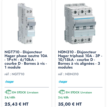
NGT710 - Disjoncteur
NDN310 - Disjoncteur
Hager phase neutre 10A
Hager triphasé 10A - 3P -
- 1P+N - 6/10kA -
10/15kA - courbe D -
courbe D - Bornes à vis -
Bornes à vis alignées - 3
1 module
modules
réf :
NGT710
réf :
NDN310
EN STOCK Livraison
EN STOCK Livraison
24/48h
24/48h
25,43 € HT
35,00 € HT