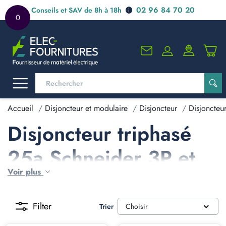
02 96 84 70 20
Conseils et SAV de 8h à 18h
0
Accueil
Disjoncteur et modulaire
Disjoncteur
Disjoncteu
Disjoncteur triphasé
25a Schneider 3P et
Voir plus
3P+N
Filter
Trier
Choisir