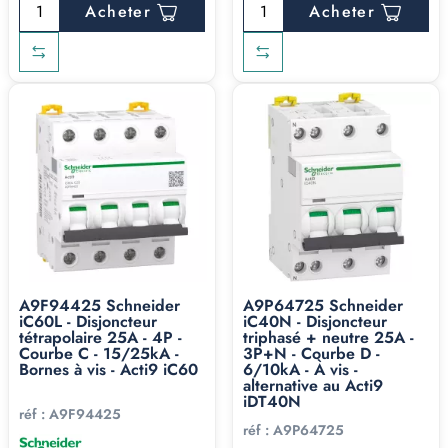
Acheter
Acheter
A9F94425 Schneider
A9P64725 Schneider
iC60L - Disjoncteur
iC40N - Disjoncteur
tétrapolaire 25A - 4P -
triphasé + neutre 25A -
Courbe C - 15/25kA -
3P+N - Courbe D -
Bornes à vis - Acti9 iC60
6/10kA - À vis -
alternative au Acti9
iDT40N
réf :
A9F94425
réf :
A9P64725