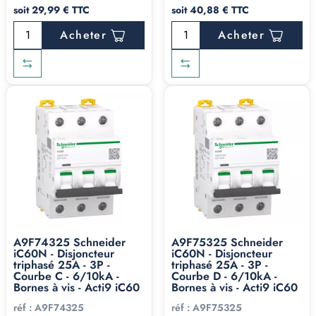
soit 29,99 € TTC
soit 40,88 € TTC
Acheter
Acheter
A9F74325 Schneider
A9F75325 Schneider
iC60N - Disjoncteur
iC60N - Disjoncteur
triphasé 25A - 3P -
triphasé 25A - 3P -
Courbe C - 6/10kA -
Courbe D - 6/10kA -
Bornes à vis - Acti9 iC60
Bornes à vis - Acti9 iC60
réf :
A9F74325
réf :
A9F75325