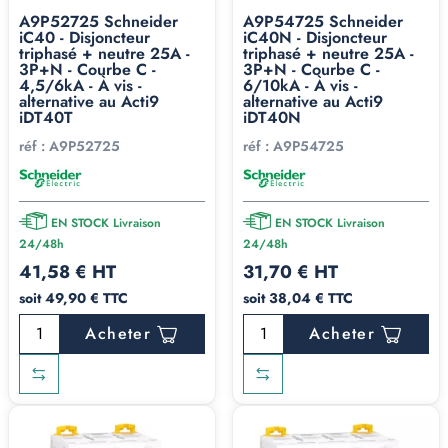
A9P52725 Schneider
A9P54725 Schneider
iC40 - Disjoncteur
iC40N - Disjoncteur
triphasé + neutre 25A -
triphasé + neutre 25A -
3P+N - Courbe C -
3P+N - Courbe C -
4,5/6kA - À vis -
6/10kA - À vis -
alternative au Acti9
alternative au Acti9
iDT40T
iDT40N
réf :
A9P52725
réf :
A9P54725
EN STOCK Livraison
EN STOCK Livraison
24/48h
24/48h
41,58 € HT
31,70 € HT
soit 49,90 € TTC
soit 38,04 € TTC
Acheter
Acheter