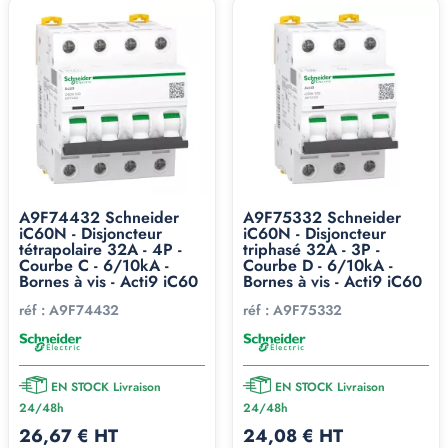
A9F74432 Schneider
A9F75332 Schneider
iC60N - Disjoncteur
iC60N - Disjoncteur
tétrapolaire 32A - 4P -
triphasé 32A - 3P -
Courbe C - 6/10kA -
Courbe D - 6/10kA -
Bornes à vis - Acti9 iC60
Bornes à vis - Acti9 iC60
réf :
A9F74432
réf :
A9F75332
EN STOCK Livraison
EN STOCK Livraison
24/48h
24/48h
26,67 € HT
24,08 € HT