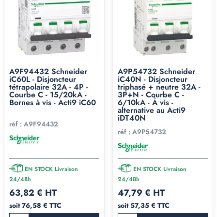
A9F94432 Schneider
A9P54732 Schneider
iC60L - Disjoncteur
iC40N - Disjoncteur
tétrapolaire 32A - 4P -
triphasé + neutre 32A -
Courbe C - 15/20kA -
3P+N - Courbe C -
Bornes à vis - Acti9 iC60
6/10kA - À vis -
alternative au Acti9
iDT40N
réf :
A9F94432
réf :
A9P54732
EN STOCK Livraison
EN STOCK Livraison
24/48h
24/48h
63,82 € HT
47,79 € HT
soit 76,58 € TTC
soit 57,35 € TTC