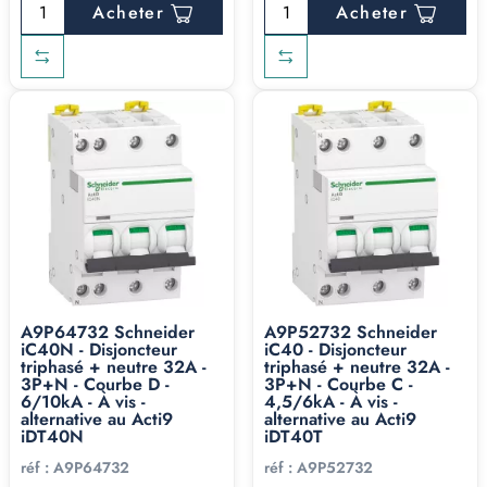
Acheter
Acheter
A9P64732 Schneider
A9P52732 Schneider
iC40N - Disjoncteur
iC40 - Disjoncteur
triphasé + neutre 32A -
triphasé + neutre 32A -
3P+N - Courbe D -
3P+N - Courbe C -
6/10kA - À vis -
4,5/6kA - À vis -
alternative au Acti9
alternative au Acti9
iDT40N
iDT40T
réf :
A9P64732
réf :
A9P52732