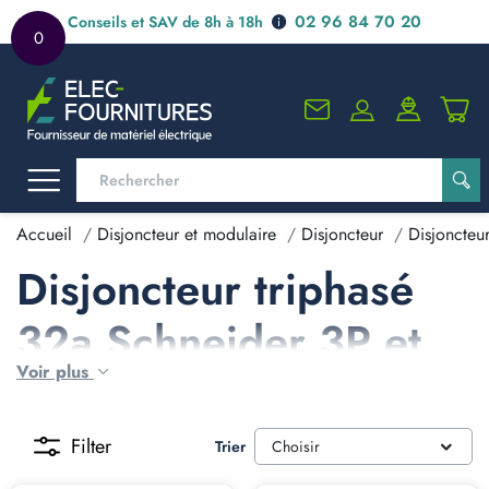
02 96 84 70 20
Conseils et SAV de 8h à 18h
0
Accueil
Disjoncteur et modulaire
Disjoncteur
Disjoncteu
Disjoncteur triphasé
32a Schneider 3P et
Voir plus
3P+N
Filter
Trier
Choisir