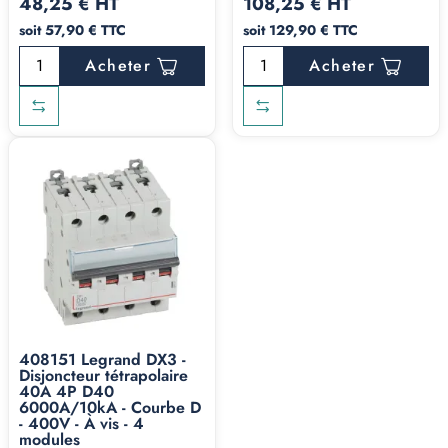
48,25 € HT
108,25 € HT
soit 57,90 € TTC
soit 129,90 € TTC
Acheter
Acheter
408151 Legrand DX3 -
Disjoncteur tétrapolaire
40A 4P D40
6000A/10kA - Courbe D
- 400V - À vis - 4
modules