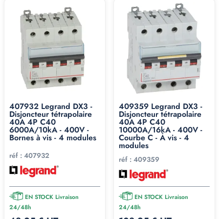
407932 Legrand DX3 -
409359 Legrand DX3 -
Disjoncteur tétrapolaire
Disjoncteur tétrapolaire
40A 4P C40
40A 4P C40
6000A/10kA - 400V -
10000A/16kA - 400V -
Bornes à vis - 4 modules
Courbe C - À vis - 4
modules
réf :
407932
réf :
409359
EN STOCK Livraison
EN STOCK Livraison
24/48h
24/48h