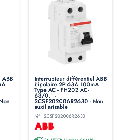
el ABB
Interrupteur différentiel ABB
mA
bipolaire 2P 63A 100mA
Type AC - FH202 AC-
63/0.1 -
Non
2CSF202006R2630 - Non
auxiliarisable
réf :
2CSF202006R2630
h
EN STOCK Livraison 24/48h