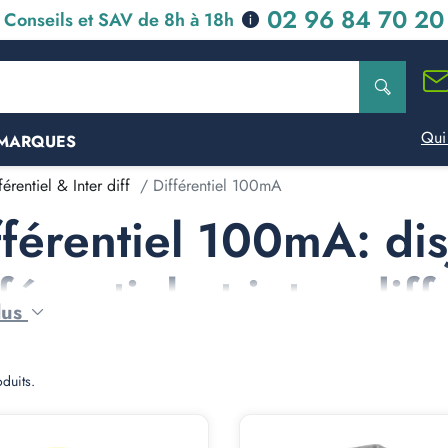
02 96 84 70 20
Conseils et SAV de 8h à 18h
Qui
MARQUES
érentiel & Inter diff
Différentiel 100mA
fférentiel 100mA: di
férentiel et inter diff
lus
oduits.