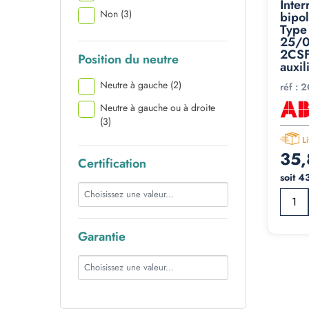
Inter
Non
(3)
bipo
Type
25/0
2CSF
Position du neutre
auxil
Neutre à gauche
(2)
réf :
2
Neutre à gauche ou à droite
(3)
L
35,
Certification
soit 4
Garantie