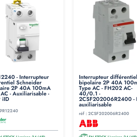
2240 - Interrupteur
Interrupteur différenti
rentiel Schneider
bipolaire 2P 40A 100
laire 2P 40A 100mA
Type AC - FH202 AC-
AC - Auxiliarisable -
40/0.1 -
 iID
2CSF202006R2400 - 
auxiliarisable
9R12240
réf :
2CSF202006R2400
N STOCK Livraison 24/48h
EN STOCK Livraison 24/48