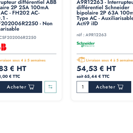
rupteur différentiel ABB
A9R12263 - Interrupte
laire 2P 25A 100mA
différentiel Schneider
 AC - FH202 AC-
bipolaire 2P 63A 100
.1 -
Type AC - Auxiliarisable
202006R2250 - Non
Acti9 iID
iarisable
réf :
A9R12263
CSF202006R2250
ivraison sous 4 à 5 semaines
Livraison sous 4 à 5 semaine
83 € HT
54,53 € HT
3,00 € TTC
soit 65,44 € TTC
Acheter
Acheter