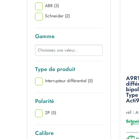
ABB
(3)
Schneider
(2)
Gamme
Type de produit
A9R1
Interrupteur différentiel
(5)
diffé
bipo
Type 
Acti9
Polarité
réf :
A
2P
(5)
Calibre
E