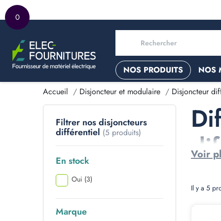
0
NOS PRODUITS
NOS 
Accueil
Disjoncteur et modulaire
Disjoncteur diff
Di
Filtrer nos disjoncteurs
différentiel
(5 produits)
dif
Voir p
En stock
Oui
(3)
Il y a 5 pr
Marque