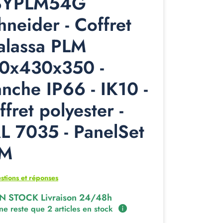
SYPLM54G
hneider - Coffret
alassa PLM
0x430x350 -
anche IP66 - IK10 -
ffret polyester -
L 7035 - PanelSet
LM
stions et réponses
N STOCK Livraison 24/48h
 ne reste que 2 articles en stock