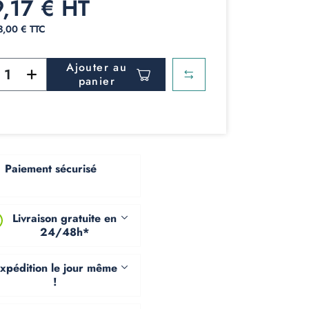
9,17 € HT
43,00 € TTC
Ajouter au
panier
Paiement sécurisé
Livraison gratuite en
24/48h*
xpédition le jour même
!