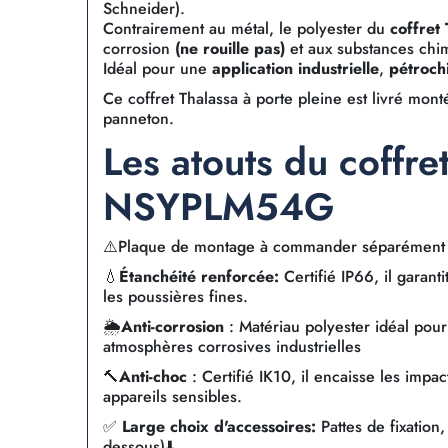
Schneider).
Contrairement au métal, le polyester du
coffre
corrosion
(ne rouille pas)
et aux substances chimi
Idéal pour une
application industrielle
,
pétroch
Ce coffret Thalassa à porte pleine est livré mon
panneton.
Les atouts du coffre
NSYPLM54G
⚠️Plaque de montage à commander séparément (v
💧
Étanchéité renforcée:
Certifié IP66, il garant
les poussières fines.
🌦️
Anti-corrosion
: Matériau polyester idéal pour l
atmosphères corrosives industrielles
🔨
Anti-choc
: Certifié IK10, il encaisse les impa
appareils sensibles.
✅
Large choix d'accessoires:
Pattes de fixation, 
dessous)⬇️