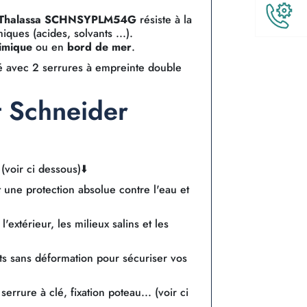
t Thalassa SCHNSYPLM54G
résiste à la
ques (acides, solvants ...).
imique
ou en
bord de mer
.
té avec 2 serrures à empreinte double
t Schneider
oir ci dessous)⬇️
it une protection absolue contre l'eau et
'extérieur, les milieux salins et les
cts sans déformation pour sécuriser vos
serrure à clé, fixation poteau... (voir ci