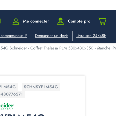
Me connecter
Compte pro
 sommes-nous ?
Demander un devis
Livraison 24/48h
4G Schneider - Coffret Thalassa PLM 530x430x350 - étanche IP66 
PLM54G
SCHNSYPLM54G
6480776571