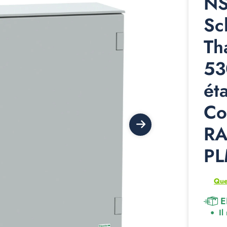
N
Sc
Th
53
ét
Co
RA
P
Que
E
Il