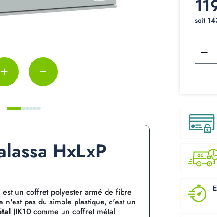
11
soit 1
add
remove
halassa HxLxP
E
st un coffret polyester armé de fibre
n'est pas du simple plastique, c'est un
tal
(IK10 comme un coffret métal