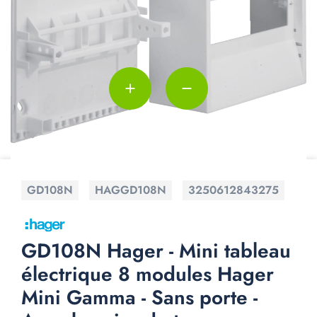
add
remove
GD108N
HAGGD108N
3250612843275
GD108N Hager - Mini tableau
électrique 8 modules Hager
Mini Gamma - Sans porte -