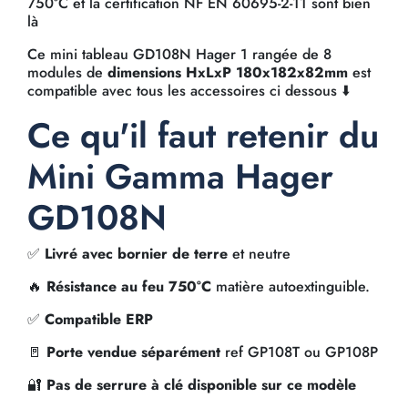
750°C et la certification NF EN 60695-2-11 sont bien
là
Ce mini tableau GD108N Hager 1 rangée de 8
modules de
dimensions HxLxP 180x182x82mm
est
compatible avec tous les accessoires ci dessous ⬇️
Ce qu'il faut retenir du
Mini Gamma Hager
GD108N
✅
Livré avec bornier de terre
et neutre
🔥
Résistance au feu 750°C
matière autoextinguible.
✅
Compatible ERP
🚪
Porte vendue séparément
ref GP108T ou GP108P
🔐
Pas de serrure à clé disponible sur ce modèle