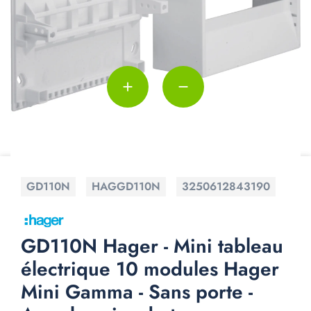
add
remove
GD110N
HAGGD110N
3250612843190
GD110N Hager - Mini tableau
électrique 10 modules Hager
Mini Gamma - Sans porte -