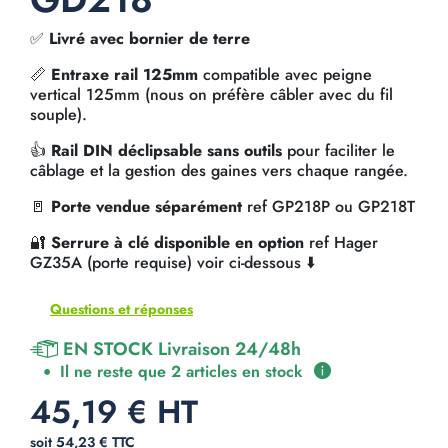
✅
Livré avec bornier de terre
📏
Entraxe rail 125mm
compatible avec peigne
vertical 125mm (nous on préfère câbler avec du fil
souple).
👍
Rail DIN déclipsable sans outils
pour faciliter le
câblage et la gestion des gaines vers chaque rangée.
🚪
Porte vendue séparément
ref GP218P ou GP218T
🔐
Serrure à clé disponible en option
ref Hager
GZ35A (porte requise) voir ci-dessous ⬇️
Questions et réponses
EN STOCK Livraison 24/48h
Il ne reste que 2 articles en stock
45,19 € HT
soit 54,23 € TTC