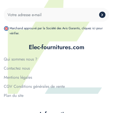
Marchand approuvé par la Société des Avis Garantis,
cliquez ici pour
vérifier
.
Elec-fournitures.com
Qui sommes nous ?
Contactez nous
Mentions légales
CGV Conditions générales de vente
Plan du site