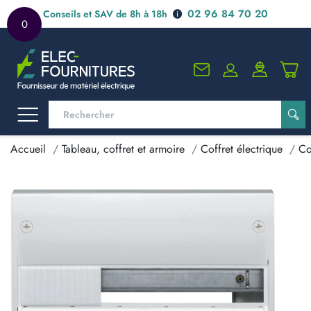
02 96 84 70 20
Conseils et SAV de 8h à 18h
0
Accueil
Tableau, coffret et armoire
Coffret électrique
Co