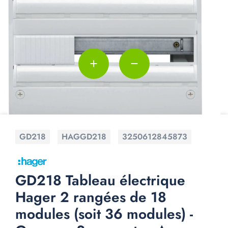
add
remove
GD218
HAGGD218
3250612845873
GD218 Tableau électrique
Hager 2 rangées de 18
modules (soit 36 modules) -