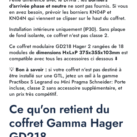
d'arrivée phase et neutre
ne sont pas fournis. Si vous
en avez besoin, prévoir les borniers KN04P et
KN04N qui viennent se clipser sur le haut du coffret.
Installation intérieure uniquement (IP30). Sans plaque
de fond isolante, ce coffret n'est pas classe 2.
Ce coffret modulaire GD218 Hager 2 rangées de 18
modules de
dimensions HxLxP 375x355x103mm
est
compatible avec tous les accessoires ci dessous ⬇️
💡
Bon à savoir :
si votre coffret n'est pas destiné à
être installé sur une GTL, jetez un œil à la gamme
Practibox S Legrand ou Mini Pragma Schneider: Porte
incluse, classe 2 sans accessoire supplémentaire, et
un prix très compétitif.
Ce qu'on retient du
coffret Gamma Hager
GD218