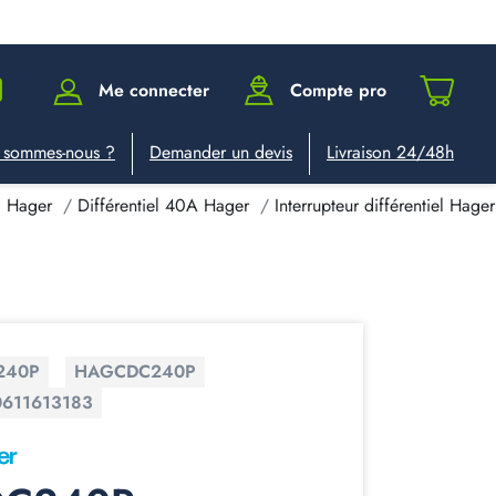
Me connecter
Compte pro
 sommes-nous ?
Demander un devis
Livraison 24/48h
el Hager
Différentiel 40A Hager
Interrupteur différentiel Ha
240P
HAGCDC240P
611613183