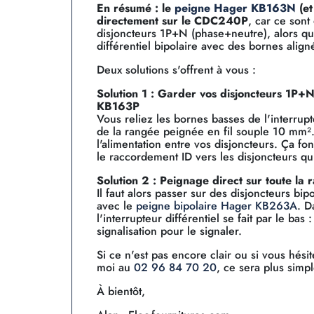
En résumé : le
peigne Hager KB163N
(et
directement sur le CDC240P
, car ce son
disjoncteurs 1P+N (phase+neutre), alors q
différentiel bipolaire avec des bornes alig
Deux solutions s'offrent à vous :
Solution 1 : Garder vos disjoncteurs 1P
KB163P
Vous reliez les bornes basses de l'interrup
de la rangée peignée en fil souple 10 mm².
l'alimentation entre vos disjoncteurs. Ça fo
le raccordement ID vers les disjoncteurs qui 
Solution 2 : Peignage direct sur toute la 
Il faut alors passer sur des disjoncteurs bi
avec le
peigne bipolaire Hager KB263A
. D
l'interrupteur différentiel se fait par le ba
signalisation pour le signaler.
Si ce n'est pas encore clair ou si vous hési
moi au
02 96 84 70 20
, ce sera plus simpl
À bientôt,