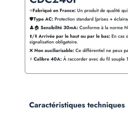
⭐
Fabriqué en France:
Un produit de qualité qui 
🛡️
Type AC:
Protection standard (prises + éclair
👤🏠
Sensibilité 30mA:
Conforme à la norme NF
⬆️/⬇️
Arrivée par le haut ou par le bas:
En cas d
signalisation obligatoire.
❌
Non auxiliarisable:
Ce différentiel ne peux pa
⚡
Calibre 40A:
À raccorder avec du fil souple
Caractéristiques
techniques