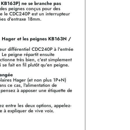
 KB163P) ne se branche pas
t des peignes conçus pour des
ue le CDC240P est un interrupteur
nées d'entraxe 18mm.
+N Hager et les peignes KB163N /
teur différentiel CDC240P à l'entrée
 Le peigne répartit ensuite
nctionne très bien, c'est simplement
se fait en fil plutôt qu'en peigne.
rangée
polaires Hager (et non plus 1P+N)
ans ce cas, l'alimentation de
s : pensez à apposer une étiquette de
tez entre les deux options, appelez-
e à expliquer de vive voix.