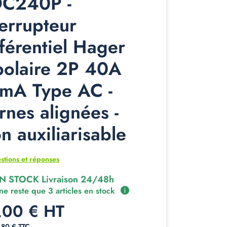
C240P -
terrupteur
fférentiel Hager
polaire 2P 40A
mA Type AC -
rnes alignées -
n auxiliarisable
stions et réponses
N STOCK Livraison 24/48h
 ne reste que 3 articles en stock
,00 € HT
,80 € TTC