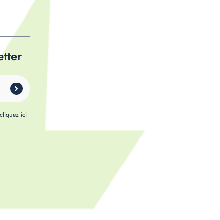
etter
,
cliquez ici