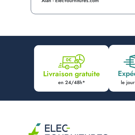
Alan - Elec-fournitures.com
Expé
Livraison gratuite
en 24/48h*
le jo