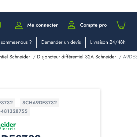
Me connecter
Compte pro
 sommes-nous ?
Demander un devis
Livraison 24/48h
ntiel Schneider
Disjoncteur différentiel 32A Schneider
A9DE37
E3732
SCHA9DE3732
6481328755