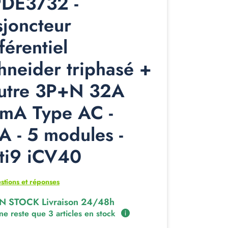
DE3732 -
sjoncteur
férentiel
hneider triphasé +
utre 3P+N 32A
mA Type AC -
A - 5 modules -
ti9 iCV40
stions et réponses
N STOCK Livraison 24/48h
 ne reste que 3 articles en stock