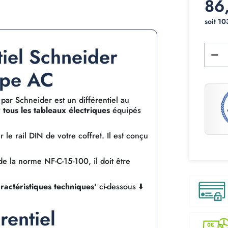
86
soit 1
tiel Schneider
pe AC
 par Schneider est un différentiel au
 tous les tableaux électriques
équipés
e rail DIN de votre coffret. Il est conçu
e la norme NF-C-15-100, il doit être
.
ractéristiques techniques'
ci-dessous ⬇️
rentiel