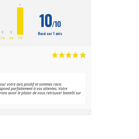
1
10
/10
0
0
Basé sur 1 avis
3★
4★
5★
r votre avis positif et sommes ravis
espond parfaitement à vos attentes. Votre
ons avoir le plaisir de vous retrouver bientôt sur