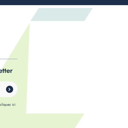
etter
,
cliquez ici