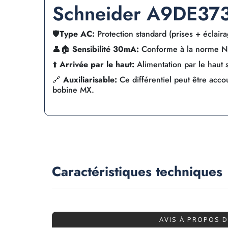
Schneider A9DE37
🛡️
Type AC:
Protection standard (prises + éclair
👤🏠
Sensibilité 30mA:
Conforme à la norme NF
⬆️
Arrivée par le haut:
Alimentation par le haut 
🔗
Auxiliarisable:
Ce différentiel peut être acco
bobine MX.
Caractéristiques
techniques
AVIS À PROPOS 