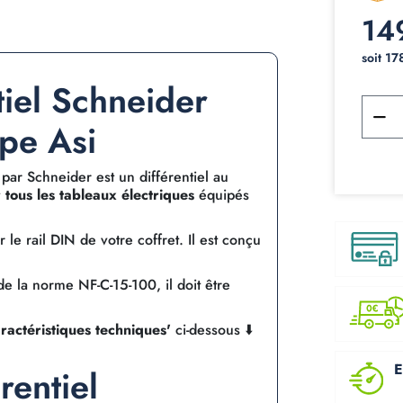
14
soit 17
tiel Schneider
pe Asi
 par Schneider est un différentiel au
 tous les tableaux électriques
équipés
e rail DIN de votre coffret. Il est conçu
e la norme NF-C-15-100, il doit être
.
ractéristiques techniques'
ci-dessous ⬇️
E
rentiel