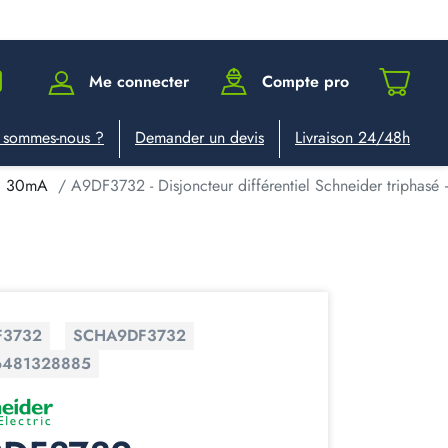
Me connecter
Compte pro
 sommes-nous ?
Demander un devis
Livraison 24/48h
el 30mA
A9DF3732 - Disjoncteur différentiel Schneider tripha
F3732
SCHA9DF3732
6481328885