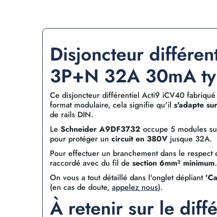
Disjoncteur différen
3P+N 32A 30mA ty
Ce disjoncteur différentiel Acti9 iCV40 fabriqué
format modulaire, cela signifie qu'il
s'adapte sur
de rails DIN.
Le
Schneider A9DF3732
occupe 5 modules sur l
pour protéger un
circuit en 380V
jusque 32A.
Pour effectuer un branchement dans le respect d
raccordé avec du fil de
section 6mm² minimum
On vous a tout détaillé dans l'onglet dépliant
'Ca
(en cas de doute,
appelez nous
).
À retenir sur le diffé