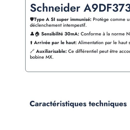
Schneider A9DF37
🛡️
Type A SI super immunisé:
Protège comme un 
déclenchement intempestif.
👤🏠
Sensibilité 30mA:
Conforme à la norme NF
⬆️
Arrivée par le haut:
Alimentation par le haut 
🔗
Auxiliarisable:
Ce différentiel peut être acco
bobine MX.
Caractéristiques
techniques