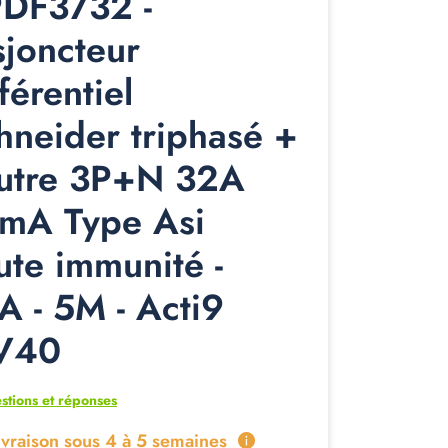
DF3732 -
sjoncteur
férentiel
hneider triphasé +
utre 3P+N 32A
mA Type Asi
ute immunité -
A - 5M - Acti9
V40
stions et réponses
ivraison sous 4 à 5 semaines