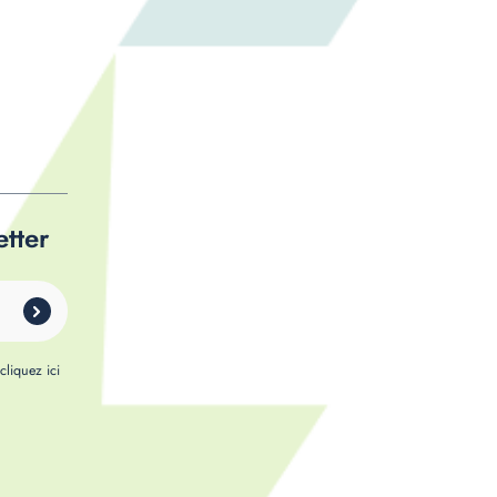
etter
,
cliquez ici