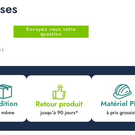
nses
Envoyez vous votre
question
 !
dition
Matériel 
Retour produit
jusqu'à 90 jours*
ur même
à prix grossis