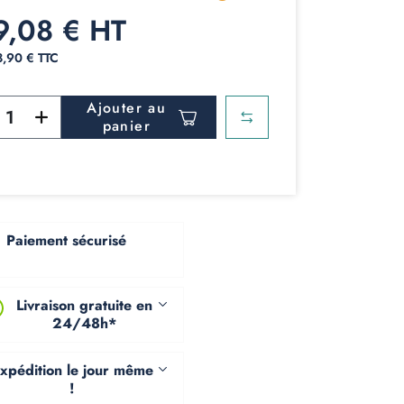
9,08 € HT
8,90 € TTC
Ajouter au
panier
Paiement sécurisé
Livraison gratuite en
24/48h*
xpédition le jour même
!