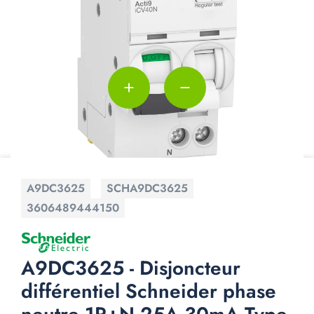
add
remove
A9DC3625
SCHA9DC3625
3606489444150
A9DC3625 - Disjoncteur
différentiel Schneider phase