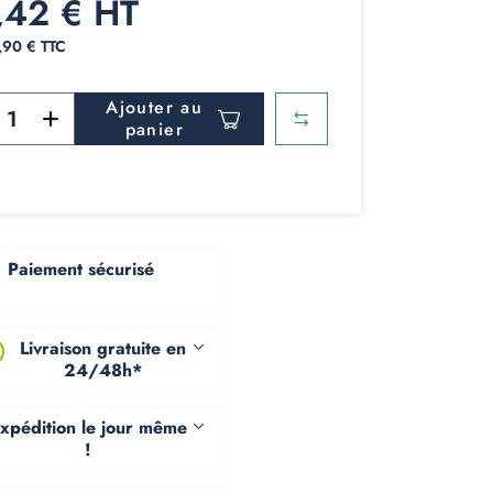
,42 € HT
2,90 € TTC
Ajouter au
panier
Paiement sécurisé
Livraison gratuite en
24/48h*
xpédition le jour même
!