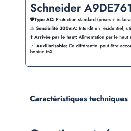
Schneider A9DE76
🛡️
Type AC:
Protection standard (prises + éclair
⚠️
Sensibilité 300mA:
Interdit en résidentiel, uti
⬆️
Arrivée par le haut:
Alimentation par le haut 
🔗
Auxiliarisable:
Ce différentiel peut être acco
bobine MX.
Caractéristiques
techniques