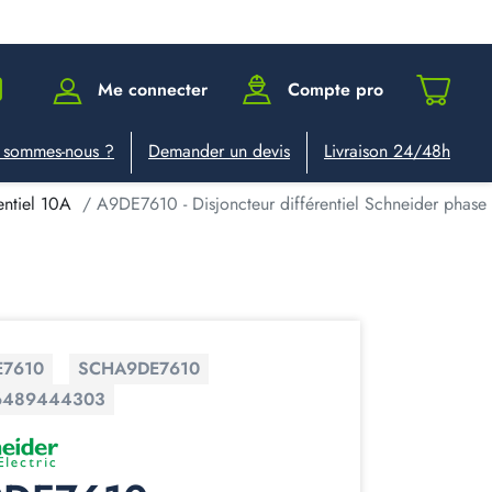
Me connecter
Compte pro
 sommes-nous ?
Demander un devis
Livraison 24/48h
entiel 10A
A9DE7610 - Disjoncteur différentiel Schneider pha
E7610
SCHA9DE7610
6489444303