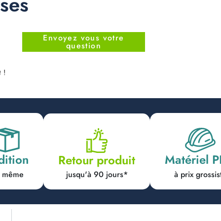
nses
Envoyez vous votre
question
 !
dition
Matériel 
Retour produit
jusqu'à 90 jours*
ur même
à prix grossis