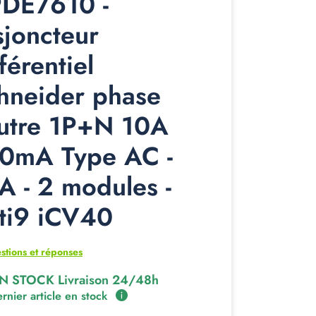
DE7610 -
sjoncteur
férentiel
hneider phase
utre 1P+N 10A
0mA Type AC -
A - 2 modules -
ti9 iCV40
stions et réponses
N STOCK Livraison 24/48h
rnier article en stock