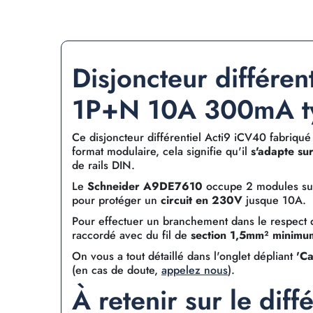
Disjoncteur différen
1P+N 10A 300mA t
Ce disjoncteur différentiel Acti9 iCV40 fabriqué
format modulaire, cela signifie qu'il
s'adapte sur
de rails DIN.
Le
Schneider A9DE7610
occupe 2 modules sur l
pour protéger un
circuit en 230V
jusque 10A.
Pour effectuer un branchement dans le respect d
raccordé avec du fil de
section 1,5mm² minimu
On vous a tout détaillé dans l'onglet dépliant
'Ca
(en cas de doute,
appelez nous
).
À retenir sur le diffé