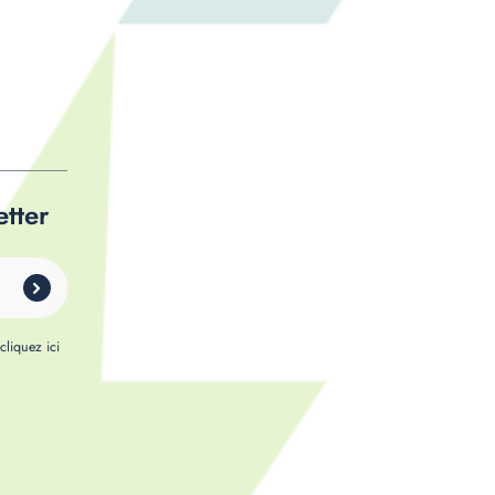
etter
,
cliquez ici