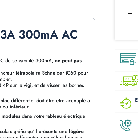
 63A 300mA AC
AC de sensibilité 300mA,
ne peut pas
oncteur tétrapolaire Schneider iC60 pour
mplet.
0 4P sur la vigi, et de visser les bornes
E
 bloc différentiel doit être être accouplé à
 ou inférieur.
 modules
dans votre tableau électrique
 cela signifie qu'il présente une
légère
 autre différentiel non sélectif en aval