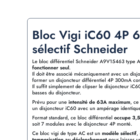
Bloc Vigi iC60 4P
sélectif Schneider
Le bloc différentiel Schneider A9V15463 type 
fonctionner seul
.
Il doit être associé mécaniquement avec un disj
former un disjoncteur différentiel 4P 300mA co
Il suffit simplement de clipser le disjoncteur iC6
basses du disjoncteur.
Prévu pour une
intensité de 63A maximum
, ce
un disjoncteur iC60 avec un ampérage identique
Format standard, ce bloc différentiel
occupe 3,5
soit 7 modules avec le disjoncteur 4P monté.
Ce bloc vigi de type AC est un
modèle sélectif
,
temporisation au déclenchement
pour laisser un