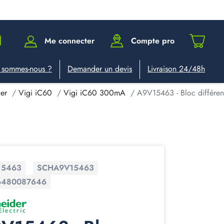
Me connecter
Compte pro
 sommes-nous ?
Demander un devis
Livraison 24/48h
der
Vigi iC60
Vigi iC60 300mA
A9V15463 - Bloc différen
15463
SCHA9V15463
6480087646