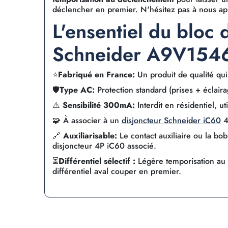
déclencher en premier. N'hésitez pas à nous app
L'ensentiel du bloc d
Schneider A9V154
⭐
Fabriqué en France:
Un produit de qualité qui 
🛡️
Type AC:
Protection standard (prises + éclair
⚠️
Sensibilité 300mA:
Interdit en résidentiel, uti
🧩 À associer à un
disjoncteur Schneider iC60
4
🔗
Auxiliarisable:
Le contact auxiliaire ou la b
disjoncteur 4P iC60 associé.
⏳
Différentiel sélectif :
Légère temporisation au 
différentiel aval couper en premier.