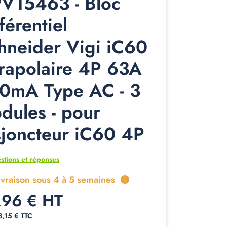
V15463 - Bloc
férentiel
hneider Vigi iC60
trapolaire 4P 63A
0mA Type AC - 3
dules - pour
sjoncteur iC60 4P
stions et réponses
ivraison sous 4 à 5 semaines
,96 € HT
3,15 € TTC