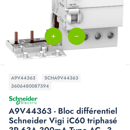
add
remove
A9V44363
SCHA9V44363
3606480087394
A9V44363 - Bloc différentiel
Schneider Vigi iC60 triphasé