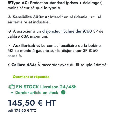
🛡️
Type AC:
Protection standard (prises + éclairages)
moins sécurisé que le type A.
⚠️
Sensibilité 300mA:
Interdit en résidentiel, utilisé
en tertiaire et industriel.
🧩 À associer à un
disjoncteur Schneider iC60
3P de
calibre 63A maximum.
🔗
Auxiliarisable:
Le contact auxiliaire ou la bobine
MX se monte à gauche sur le disjoncteur 3P iC60
associé.
⚡
Calibre 63A:
À raccorder avec du fil souple 16mm²
Questions et réponses
EN STOCK Livraison 24/48h
Dernier article en stock
145,50 € HT
soit 174,60 € TTC