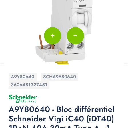
add
remove
A9Y80640
SCHA9Y80640
3606481327451
A9Y80640 - Bloc différentiel
Schneider Vigi iC40 (iDT40)