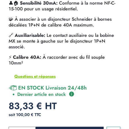
👤🏠
Sensibilité 30mA:
Conforme à la norme NF-C-
15-100 pour un usage résidentiel.
🧩 À associer à un disjoncteur Schneider à bornes
décalées 1P+N de calibre 40A maximum.
🔗
Auxiliarisable:
Le contact auxiliaire ou la bobine
MX se monte à gauche sur le disjoncteur 1P+N
associé.
⚡
Calibre 40A:
À raccorder avec du fil souple
10mm²
Questions et réponses
EN STOCK Livraison 24/48h
Dernier article en stock
83,33 € HT
soit 100,00 € TTC