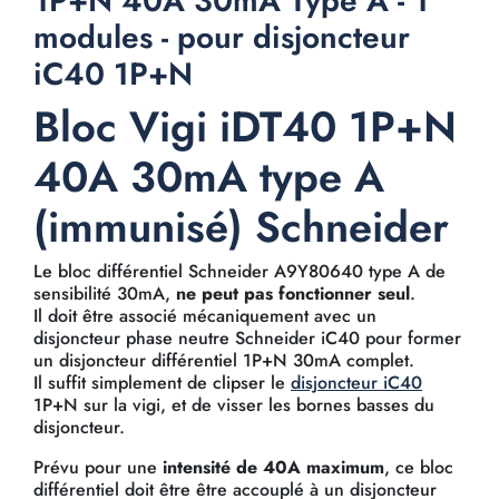
1P+N 40A 30mA Type A - 1
modules - pour disjoncteur
iC40 1P+N
Bloc Vigi iDT40 1P+N
40A 30mA type A
(immunisé) Schneider
Le bloc différentiel Schneider A9Y80640 type A de
sensibilité 30mA,
ne peut pas fonctionner seul
.
Il doit être associé mécaniquement avec un
disjoncteur phase neutre Schneider iC40 pour former
un disjoncteur différentiel 1P+N 30mA complet.
Il suffit simplement de clipser le
disjoncteur iC40
1P+N sur la vigi, et de visser les bornes basses du
disjoncteur.
Prévu pour une
intensité de 40A maximum
, ce bloc
différentiel doit être être accouplé à un disjoncteur