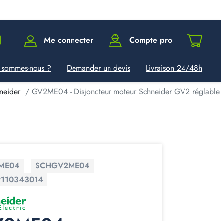
Me connecter
Compte pro
 sommes-nous ?
Demander un devis
Livraison 24/48h
neider
GV2ME04 - Disjoncteur moteur Schneider GV2 réglable
ME04
SCHGV2ME04
9110343014