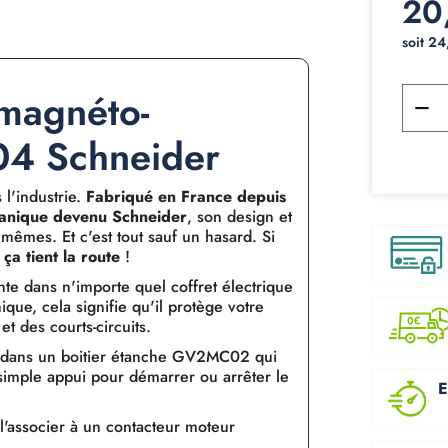
20
soit 2
 magnéto-
4 Schneider
l'industrie.
Fabriqué en France depuis
anique devenu Schneider
, son design et
 mêmes. Et c'est tout sauf un hasard. Si
e
ça tient la route
!
nte dans n'importe quel coffret électrique
que, cela signifie qu'il protège votre
t des courts-circuits.
ul dans un boitier étanche GV2MC02 qui
n simple appui pour démarrer ou arrêter le
E
l'associer à un contacteur moteur