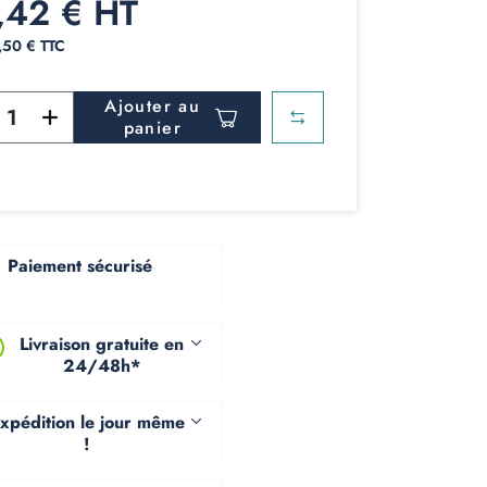
,42 € HT
4,50 € TTC
Ajouter au
panier
Paiement sécurisé
Livraison gratuite en
24/48h*
xpédition le jour même
!