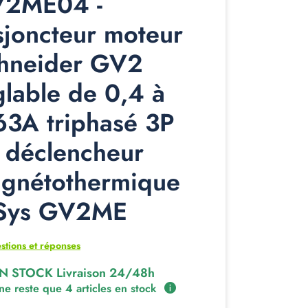
2ME04 -
sjoncteur moteur
hneider GV2
glable de 0,4 à
63A triphasé 3P
 déclencheur
gnétothermique
Sys GV2ME
stions et réponses
N STOCK Livraison 24/48h
 ne reste que 4 articles en stock