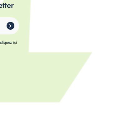
etter
,
cliquez ici