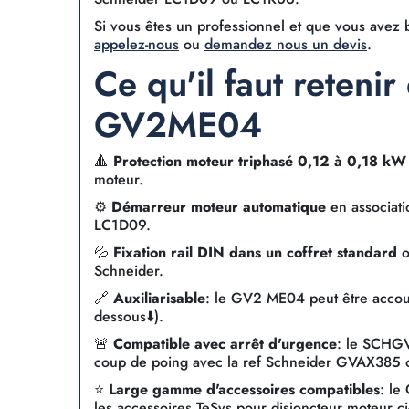
Si vous êtes un professionnel et que vous avez
appelez-nous
ou
demandez nous un devis
.
Ce qu'il faut reteni
GV2ME04
🔺
Protection moteur triphasé 0,12 à 0,18 kW
moteur.
⚙️
Démarreur moteur automatique
en associati
LC1D09.
💦
Fixation rail DIN dans un coffret standard
o
Schneider.
🔗
Auxiliarisable
: le GV2 ME04 peut être accoup
dessous⬇️).
🚨
Compatible avec arrêt d'urgence
: le SCHGV
coup de poing avec la ref Schneider GVAX385
⭐
Large gamme d'accessoires compatibles
: le
les accessoires TeSys pour disjoncteur moteur ci