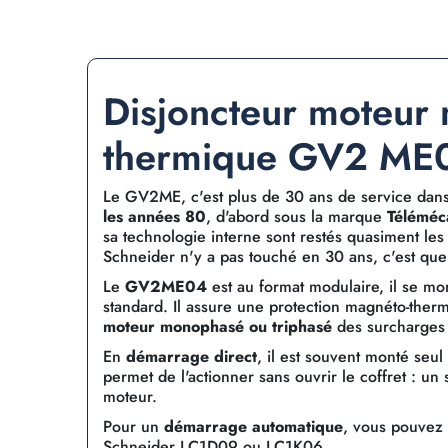
Disjoncteur moteur
thermique GV2 ME0
Le GV2ME, c'est plus de 30 ans de service dans 
les années 80
, d'abord sous la marque
Téléméc
sa technologie interne sont restés quasiment les
Schneider n'y a pas touché en 30 ans, c'est qu
Le
GV2ME04
est au format modulaire, il se mo
standard. Il assure une protection magnéto-thermi
moteur monophasé ou triphasé
des surcharges e
En
démarrage direct
, il est souvent monté se
permet de l'actionner sans ouvrir le coffret : u
moteur.
Pour un
démarrage automatique
, vous pouvez 
Schneider LC1D09 ou LC1K06.