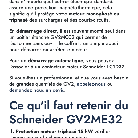
dans n'importe quel coffret électrique standard. Il
assure une protection magnéto-thermique, cela
signifie qu'il protège votre
moteur monophasé ou
triphasé
des surcharges et des courts-circuits.
En
démarrage direct
, il est souvent monté seul dans
un boitier étanche GV2MC02 qui permet de
l'actionner sans ouvrir le coffret : un simple appui
pour démarrer ou arrêter le moteur.
Pour un
démarrage automatique
, vous pouvez
l'associer à un contacteur moteur Schneider LC1D32.
Si vous êtes un professionnel et que vous avez besoin
de grandes quantités de GV2,
appelez-nous
ou
demandez nous un devis
.
Ce qu'il faut retenir du
Schneider GV2ME32
🔺
Protection moteur triphasé 15 kW
vérifier
l'ampérage sur la plaque du moteur.