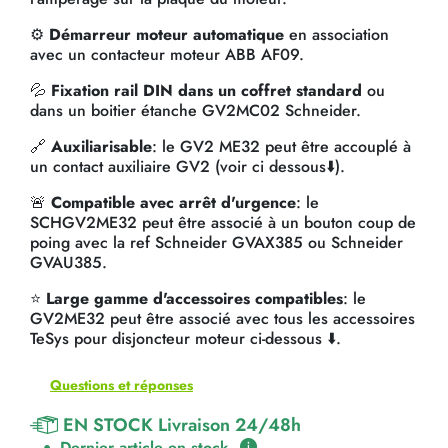
⚙️
Démarreur moteur automatique
en association
avec un contacteur moteur ABB AF09.
💦
Fixation rail DIN dans un coffret standard
ou
dans un boitier étanche GV2MC02 Schneider.
🔗
Auxiliarisable
: le GV2 ME32 peut être accouplé à
un contact auxiliaire GV2 (voir ci dessous⬇️).
🚨
Compatible avec arrêt d'urgence
: le
SCHGV2ME32 peut être associé à un bouton coup de
poing avec la ref Schneider GVAX385 ou Schneider
GVAU385.
⭐
Large gamme d'accessoires compatibles
: le
GV2ME32 peut être associé avec tous les accessoires
TeSys pour disjoncteur moteur ci-dessous ⬇️.
Questions et réponses
EN STOCK Livraison 24/48h
Dernier article en stock