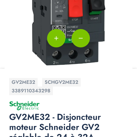
add
remove
GV2ME32
SCHGV2ME32
3389110343298
GV2ME32 - Disjoncteur
moteur Schneider GV2