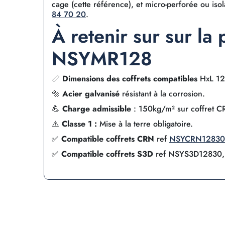
cage (cette référence), et micro-perforée ou iso
84 70 20
.
À retenir sur sur la
NSYMR128
📏
Dimensions des coffrets compatibles
HxL 1
🔩
Acier galvanisé
résistant à la corrosion.
💪
Charge admissible
: 150kg/m² sur coffret C
⚠️
Classe 1 :
Mise à la terre obligatoire.
✅
Compatible coffrets CRN
ref
NSYCRN12830
✅
Compatible coffrets S3D
ref NSYS3D12830