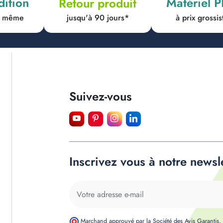
dition
Matériel 
Retour produit
jusqu'à 90 jours*
ur même
à prix grossis
Suivez-vous
Inscrivez vous à notre newsl
Marchand approuvé par la Société des Avis Garantis