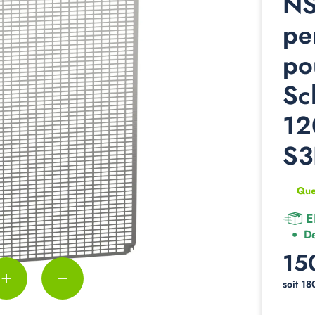
NS
pe
po
Sc
12
S3
Que
E
De
15
add
remove
soit 1