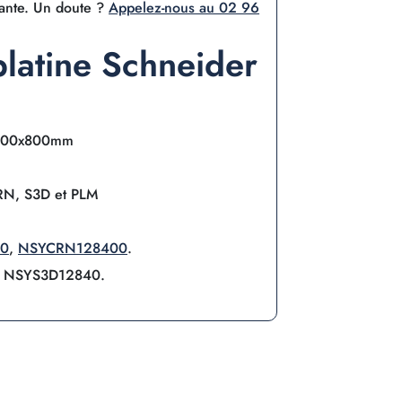
lante. Un doute ?
Appelez-nous au 02 96
 platine Schneider
200x800mm
RN, S3D et PLM
0
,
NSYCRN128400
.
, NSYS3D12840.