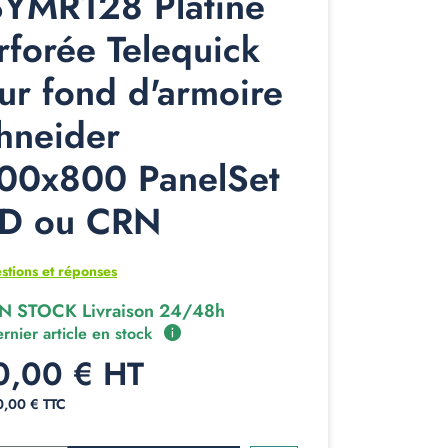
YMR128 Platine
rforée Telequick
ur fond d'armoire
hneider
00x800 PanelSet
D ou CRN
stions et réponses
N STOCK Livraison 24/48h
rnier article en stock
0,00 € HT
80,00 € TTC