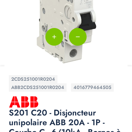
add
remove
2CDS251001R0204
ABB2CDS251001R0204
4016779464505
S201 C20 - Disjoncteur
unipolaire ABB 20A - 1P -