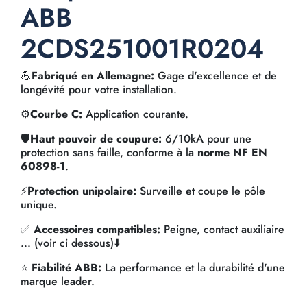
ABB
2CDS251001R0204
💪
Fabriqué en Allemagne:
Gage d'excellence et de
longévité pour votre installation.
⚙️
Courbe C:
Application courante.
🛡️
Haut pouvoir de coupure:
6/10kA pour une
protection sans faille, conforme à la
norme NF EN
60898-1
.
⚡
Protection unipolaire:
Surveille et coupe le pôle
unique.
✅
Accessoires compatibles:
Peigne, contact auxiliaire
... (voir ci dessous)⬇️
⭐
Fiabilité ABB:
La performance et la durabilité d'une
marque leader.