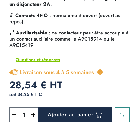
un disjoncteur 2A
.
🔓
Contacts 4NO
: normalement ouvert (ouvert au
repos).
🔗
Auxiliarisable
: ce contacteur peut être accouplé à
un contact auxiliaire comme le A9C15914 ou le
A9C15419.
Questions et réponses
Livraison sous 4 à 5 semaines
28,54 € HT
soit 34,25 € TTC
Ajouter au panier