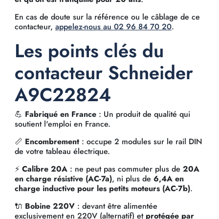
En cas de doute sur la référence ou le câblage de ce
contacteur,
appelez-nous au 02 96 84 70 20
.
Les points clés du
contacteur Schneider
A9C22824
💪
Fabriqué en France
: Un produit de qualité qui
soutient l'emploi en France.
📏
Encombrement
: occupe 2 modules sur le rail DIN
de votre tableau électrique.
⚡
Calibre 20A
: ne peut pas commuter plus de
20A
en charge résistive (AC-7a)
, ni plus de
6,4A en
charge inductive pour les petits moteurs (AC-7b)
.
🔌
Bobine 220V
: devant être alimentée
exclusivement en 220V (alternatif) et
protégée par