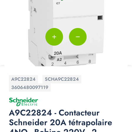
add
remove
A9C22824
SCHA9C22824
3606480097119
A9C22824 - Contacteur
Schneider 20A tétrapolaire