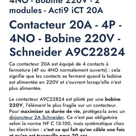
4NO - Bobine 220V - 2
modules - Acti9 iCT 20A
Contacteur 20A - 4P -
4NO - Bobine 220V -
Schneider A9C22824
Ce contacteur 20A est équipé de 4 contacts à
fermeture (4F ou 4NO normalement ouverts) : cela
signifie que les contacts se ferment quand la bobine
est alimentée en 220V et s'ouvrent lorsqu'elle n'est
plus alimentée.
Le contacteur A9C22824 est piloté par une
bobine
220V
, l'élément le plus fragile sur un contacteur.
Pour
maximiser sa durée de vie
, protégez-la avec un
disjoncteur 2A Schneider
. Ce n'est pas obligatoire
selon la norme NF C 15-100, mais systématique chez
les électricien :
c'est ce qui fait qu'on câble une fois
et qu'on est tranquille pour 20 ans
.