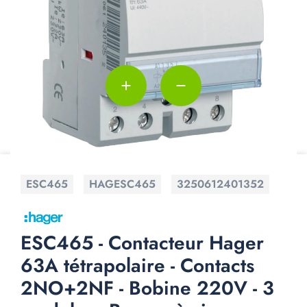
add
remove
ESC465
HAGESC465
3250612401352
ESC465 - Contacteur Hager
63A tétrapolaire - Contacts
2NO+2NF - Bobine 220V - 3