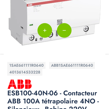
add
remove
1SAE661111R0640
ABB1SAE661111R0640
4013614533228
ESB100-40N-06 - Contacteur
ABB 100A tétrapolaire 4NO -