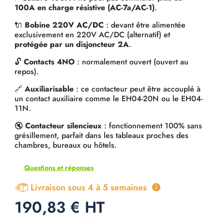
100A en charge résistive (AC-7a/AC-1)
.
🔌
Bobine 220V AC/DC
: devant être alimentée
exclusivement en 220V AC/DC (alternatif) et
protégée par un disjoncteur 2A
.
🔓
Contacts 4NO
: normalement ouvert (ouvert au
repos).
🔗
Auxiliarisable
: ce contacteur peut être accouplé à
un contact auxiliaire comme le EH04-20N ou le EH04-
11N.
🔇
Contacteur silencieux
: fonctionnement 100% sans
grésillement, parfait dans les tableaux proches des
chambres, bureaux ou hôtels.
Questions et réponses
Livraison sous 4 à 5 semaines
190,83 € HT