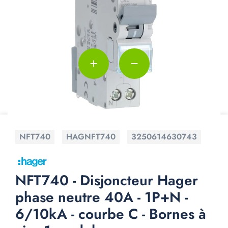
add
remove
NFT740
HAGNFT740
3250614630743
NFT740 - Disjoncteur Hager
phase neutre 40A - 1P+N -
6/10kA - courbe C - Bornes à