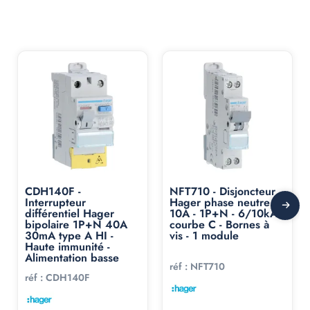
acheté :
CDH140F -
NFT710 - Disjoncteur
Interrupteur
Hager phase neutre
différentiel Hager
10A - 1P+N - 6/10kA -
bipolaire 1P+N 40A
courbe C - Bornes à
30mA type A HI -
vis - 1 module
Haute immunité -
Alimentation basse
réf :
NFT710
réf :
CDH140F