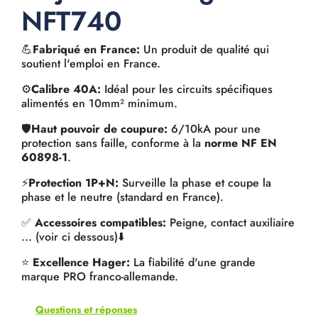
NFT740
💪
Fabriqué en France:
Un produit de qualité qui
soutient l'emploi en France.
⚙️
Calibre 40A:
Idéal pour les circuits spécifiques
alimentés en 10mm² minimum.
🛡️
Haut pouvoir de coupure:
6/10kA pour une
protection sans faille, conforme à la
norme NF EN
60898-1
.
⚡
Protection 1P+N:
Surveille la phase et coupe la
phase et le neutre (standard en France).
✅
Accessoires compatibles:
Peigne, contact auxiliaire
... (voir ci dessous)⬇️
⭐
Excellence Hager:
La fiabilité d'une grande
marque PRO franco-allemande.
Questions et réponses