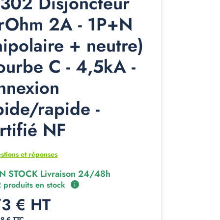
302 Disjoncteur
rOhm 2A - 1P+N
nipolaire + neutre)
courbe C - 4,5kA -
nnexion
pide/rapide -
rtifié NF
stions et réponses
N STOCK Livraison 24/48h
 produits en stock
73 € HT
88 € TTC