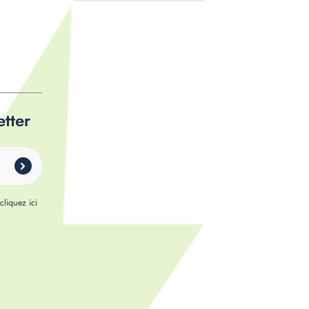
etter
,
cliquez ici