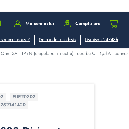
Me connecter
Compte pro
 sommes-nous ?
Demander un devis
Livraison 24/48h
Ohm 2A - 1P+N (unipolaire + neutre) - courbe C - 4,5kA - connexi
02
EUR20302
3752141420