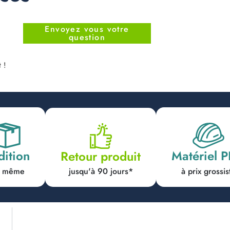
Envoyez vous votre
question
 !
dition
Matériel 
Retour produit
jusqu'à 90 jours*
ur même
à prix grossis