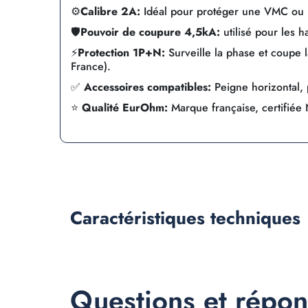
⚙️
Calibre 2A:
Idéal pour protéger une VMC ou l
🛡️
Pouvoir de coupure 4,5kA:
utilisé pour les ha
⚡
Protection 1P+N:
Surveille la phase et coupe l
France).
✅
Accessoires compatibles:
Peigne horizontal, p
⭐
Qualité EurOhm:
Marque française, certifiée
Caractéristiques
techniques
Questions et répo