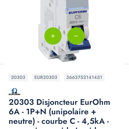
add
remove
20303
EUR20303
3663752141451
20303 Disjoncteur EurOhm
6A - 1P+N (unipolaire +
neutre) - courbe C - 4,5kA -