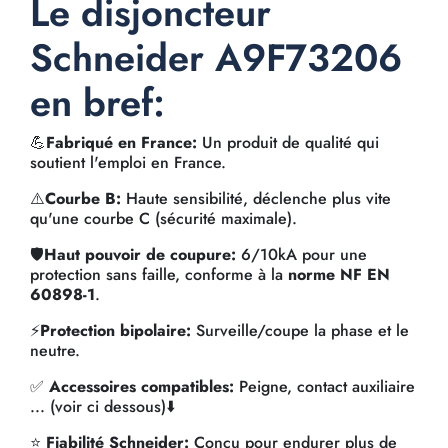
Le disjoncteur
Schneider A9F73206
en bref:
💪
Fabriqué en France:
Un produit de qualité qui
soutient l'emploi en France.
⚠️
Courbe B:
Haute sensibilité, déclenche plus vite
qu'une courbe C (sécurité maximale).
🛡️
Haut pouvoir de coupure:
6/10kA pour une
protection sans faille, conforme à la
norme NF EN
60898-1
.
⚡
Protection bipolaire:
Surveille/coupe la phase et le
neutre.
✅
Accessoires compatibles:
Peigne, contact auxiliaire
... (voir ci dessous)⬇️
⭐
Fiabilité Schneider:
Conçu pour endurer plus de