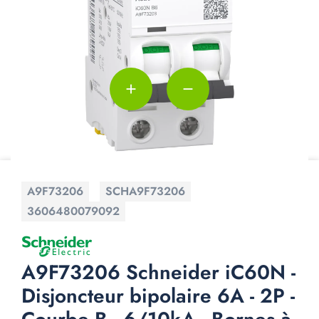
add
remove
A9F73206
SCHA9F73206
3606480079092
A9F73206 Schneider iC60N -
Disjoncteur bipolaire 6A - 2P -