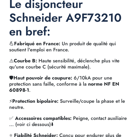
Le disjoncteur
Schneider A9F73210
en bref:
💪
Fabriqué en France:
Un produit de qualité qui
soutient l'emploi en France.
⚠️
Courbe B:
Haute sensibilité, déclenche plus vite
qu'une courbe C (sécurité maximale).
🛡️
Haut pouvoir de coupure:
6/10kA pour une
protection sans faille, conforme à la
norme NF EN
60898-1
.
⚡
Protection bipolaire:
Surveille/coupe la phase et le
neutre.
✅
Accessoires compatibles:
Peigne, contact auxiliaire
... (voir ci dessous)⬇️
⭐
Fiabilité Schneider:
Conçu pour endurer plus de