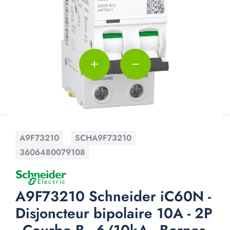
add
remove
A9F73210
SCHA9F73210
3606480079108
A9F73210 Schneider iC60N -
Disjoncteur bipolaire 10A - 2P