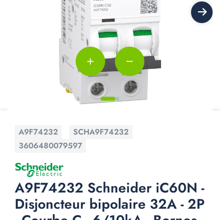
add
remove
A9F74232
SCHA9F74232
3606480079597
A9F74232 Schneider iC60N -
Disjoncteur bipolaire 32A - 2P