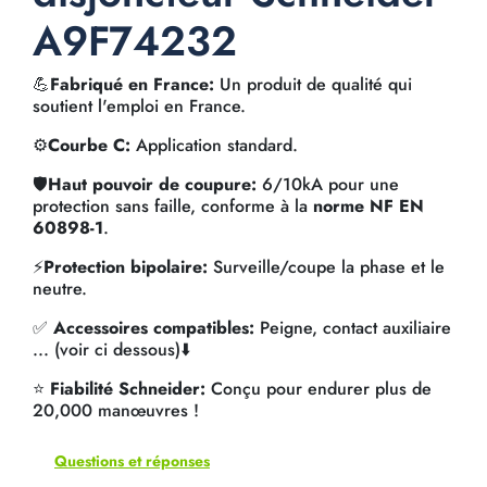
A9F74232
💪
Fabriqué en France:
Un produit de qualité qui
soutient l'emploi en France.
⚙️
Courbe C:
Application standard.
🛡️
Haut pouvoir de coupure:
6/10kA pour une
protection sans faille, conforme à la
norme NF EN
60898-1
.
⚡
Protection bipolaire:
Surveille/coupe la phase et le
neutre.
✅
Accessoires compatibles:
Peigne, contact auxiliaire
... (voir ci dessous)⬇️
⭐
Fiabilité Schneider:
Conçu pour endurer plus de
20,000 manœuvres !
Questions et réponses