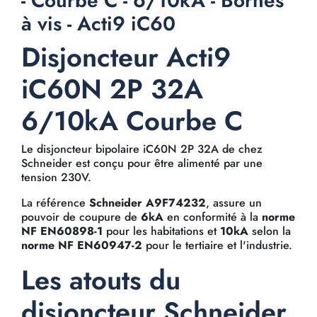
- Courbe C - 6/10kA - Bornes
à vis - Acti9 iC60
Disjoncteur Acti9
iC60N 2P 32A
6/10kA Courbe C
Le disjoncteur bipolaire iC60N 2P 32A de chez
Schneider est conçu pour être alimenté par une
tension 230V.
La référence
Schneider A9F74232
, assure un
pouvoir de coupure de
6kA
en conformité à la
norme
NF EN60898-1
pour les habitations et
10kA
selon la
norme NF EN60947-2
pour le tertiaire et l'industrie.
Les atouts du
disjoncteur Schneider