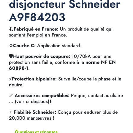
disjoncteur Schneider
A9F84203
💪
Fabriqué en France:
Un produit de qualité qui
soutient l'emploi en France.
⚙️
Courbe C:
Application standard.
🛡️
Haut pouvoir de coupure:
10/70kA pour une
protection sans faille, conforme à la
norme NF EN
60898-1
.
⚡
Protection bipolaire:
Surveille/coupe la phase et le
neutre.
✅
Accessoires compatibles:
Peigne, contact auxiliaire
... (voir ci dessous)⬇️
⭐
Fiabilité Schneider:
Conçu pour endurer plus de
20,000 manœuvres !
Questions et réponses