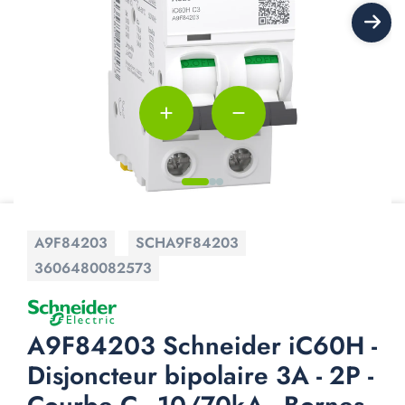
add
remove
A9F84203
SCHA9F84203
3606480082573
A9F84203 Schneider iC60H -
Disjoncteur bipolaire 3A - 2P -