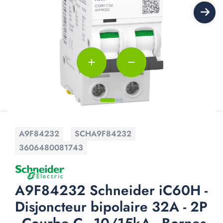
add
remove
A9F84232
SCHA9F84232
3606480081743
A9F84232 Schneider iC60H -
Disjoncteur bipolaire 32A - 2P