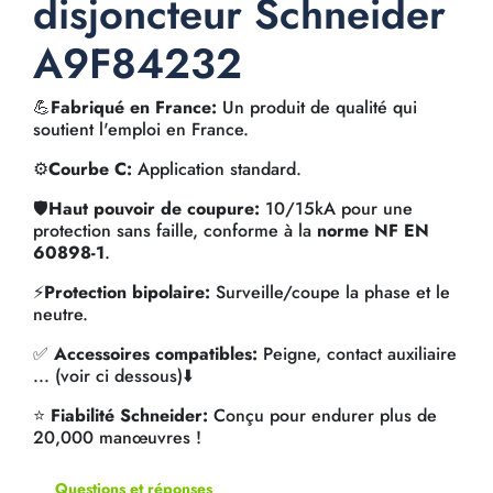
disjoncteur Schneider
A9F84232
💪
Fabriqué en France:
Un produit de qualité qui
soutient l'emploi en France.
⚙️
Courbe C:
Application standard.
🛡️
Haut pouvoir de coupure:
10/15kA pour une
protection sans faille, conforme à la
norme NF EN
60898-1
.
⚡
Protection bipolaire:
Surveille/coupe la phase et le
neutre.
✅
Accessoires compatibles:
Peigne, contact auxiliaire
... (voir ci dessous)⬇️
⭐
Fiabilité Schneider:
Conçu pour endurer plus de
20,000 manœuvres !
Questions et réponses