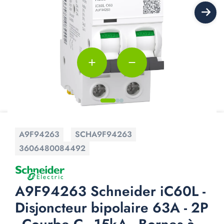
add
remove
A9F94263
SCHA9F94263
3606480084492
A9F94263 Schneider iC60L -
Disjoncteur bipolaire 63A - 2P