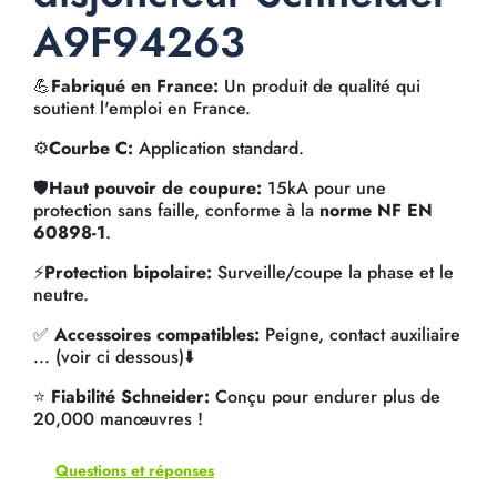
A9F94263
💪
Fabriqué en France:
Un produit de qualité qui
soutient l'emploi en France.
⚙️
Courbe C:
Application standard.
🛡️
Haut pouvoir de coupure:
15kA pour une
protection sans faille, conforme à la
norme NF EN
60898-1
.
⚡
Protection bipolaire:
Surveille/coupe la phase et le
neutre.
✅
Accessoires compatibles:
Peigne, contact auxiliaire
... (voir ci dessous)⬇️
⭐
Fiabilité Schneider:
Conçu pour endurer plus de
20,000 manœuvres !
Questions et réponses