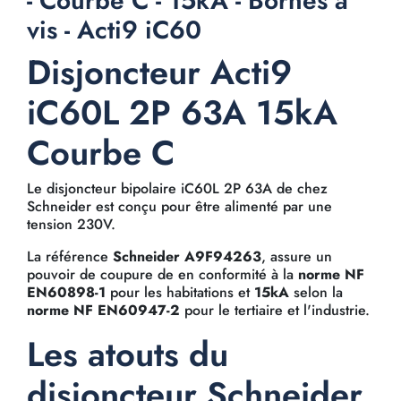
- Courbe C - 15kA - Bornes à
vis - Acti9 iC60
Disjoncteur Acti9
iC60L 2P 63A 15kA
Courbe C
Le disjoncteur bipolaire iC60L 2P 63A de chez
Schneider est conçu pour être alimenté par une
tension 230V.
La référence
Schneider A9F94263
, assure un
pouvoir de coupure de
en conformité à la
norme NF
EN60898-1
pour les habitations et
15kA
selon la
norme NF EN60947-2
pour le tertiaire et l'industrie.
Les atouts du
disjoncteur Schneider