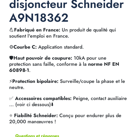
disjoncteur Schneider
A9N18362
💪
Fabriqué en France:
Un produit de qualité qui
soutient l'emploi en France.
⚙️
Courbe C:
Application standard.
🛡️
Haut pouvoir de coupure:
10kA pour une
protection sans faille, conforme à la
norme NF EN
60898-1
.
⚡
Protection bipolaire:
Surveille/coupe la phase et le
neutre.
✅
Accessoires compatibles:
Peigne, contact auxiliaire
... (voir ci dessous)⬇️
⭐
Fiabilité Schneider:
Conçu pour endurer plus de
20,000 manœuvres !
Questions et réponses