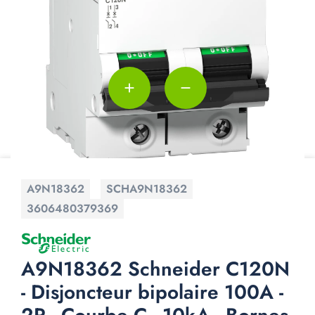
add
remove
A9N18362
SCHA9N18362
3606480379369
A9N18362 Schneider C120N
- Disjoncteur bipolaire 100A -