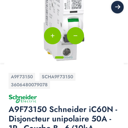
add
remove
A9F73150
SCHA9F73150
3606480079078
A9F73150 Schneider iC60N -
Disjoncteur unipolaire 50A -