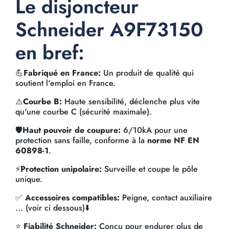
Le disjoncteur
Schneider A9F73150
en bref:
💪
Fabriqué en France:
Un produit de qualité qui
soutient l'emploi en France.
⚠️
Courbe B:
Haute sensibilité, déclenche plus vite
qu'une courbe C (sécurité maximale).
🛡️
Haut pouvoir de coupure:
6/10kA pour une
protection sans faille, conforme à la
norme NF EN
60898-1
.
⚡
Protection unipolaire:
Surveille et coupe le pôle
unique.
✅
Accessoires compatibles:
Peigne, contact auxiliaire
... (voir ci dessous)⬇️
⭐
Fiabilité Schneider:
Conçu pour endurer plus de