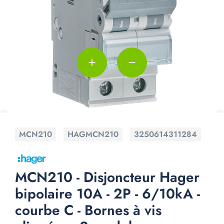
add
remove
MCN210
HAGMCN210
3250614311284
MCN210 - Disjoncteur Hager
bipolaire 10A - 2P - 6/10kA -
courbe C - Bornes à vis