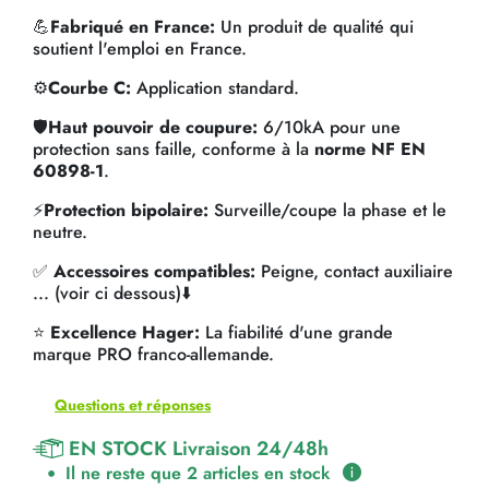
💪
Fabriqué en France:
Un produit de qualité qui
soutient l'emploi en France.
⚙️
Courbe C:
Application standard.
🛡️
Haut pouvoir de coupure:
6/10kA pour une
protection sans faille, conforme à la
norme NF EN
60898-1
.
⚡
Protection bipolaire:
Surveille/coupe la phase et le
neutre.
✅
Accessoires compatibles:
Peigne, contact auxiliaire
... (voir ci dessous)⬇️
⭐
Excellence Hager:
La fiabilité d'une grande
marque PRO franco-allemande.
Questions et réponses
EN STOCK Livraison 24/48h
Il ne reste que 2 articles en stock