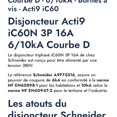
Courbe D - 6/10kA - Bornes à
vis - Acti9 iC60
Disjoncteur Acti9
iC60N 3P 16A
6/10kA Courbe D
Le disjoncteur triphasé iC60N 3P 16A de chez
Schneider est conçu pour être alimenté par une
tension 380V.
La référence
Schneider A9F75316
, assure un
pouvoir de coupure de
6kA
en conformité à la
norme
NF EN60898-1
pour les habitations et
10kA
selon la
norme NF EN60947-2
pour le tertiaire et l'industrie.
Les atouts du
disjoncteur Schneider