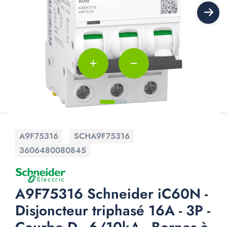
add
remove
A9F75316
SCHA9F75316
3606480080845
A9F75316 Schneider iC60N -
Disjoncteur triphasé 16A - 3P -