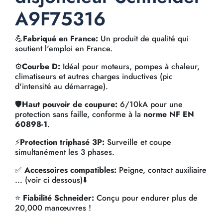
A9F75316
💪
Fabriqué en France:
Un produit de qualité qui
soutient l'emploi en France.
⚙️
Courbe D:
Idéal pour moteurs, pompes à chaleur,
climatiseurs et autres charges inductives (pic
d'intensité au démarrage).
🛡️
Haut pouvoir de coupure:
6/10kA pour une
protection sans faille, conforme à la
norme NF EN
60898-1
.
⚡
Protection triphasé 3P:
Surveille et coupe
simultanément les 3 phases.
✅
Accessoires compatibles:
Peigne, contact auxiliaire
... (voir ci dessous)⬇️
⭐
Fiabilité Schneider:
Conçu pour endurer plus de
20,000 manœuvres !