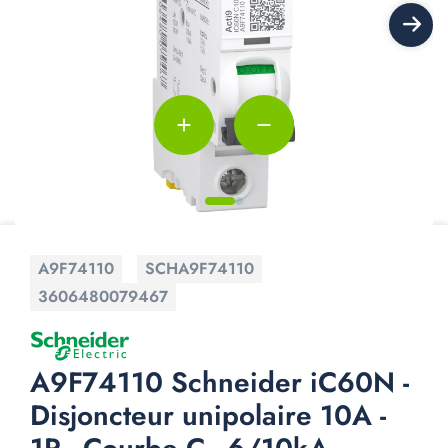
add
remove
A9F74110
SCHA9F74110
3606480079467
A9F74110 Schneider iC60N -
Disjoncteur unipolaire 10A -