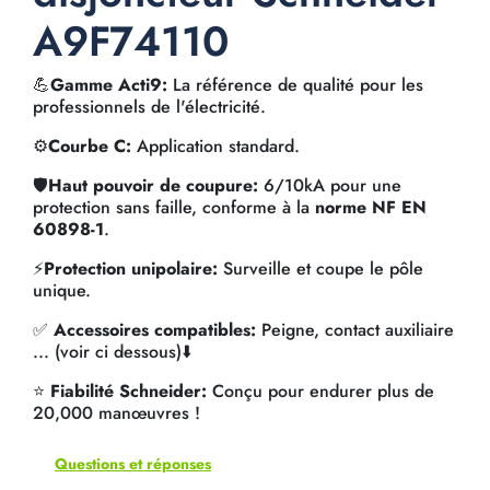
A9F74110
💪
Gamme Acti9:
La référence de qualité pour les
professionnels de l'électricité.
⚙️
Courbe C:
Application standard.
🛡️
Haut pouvoir de coupure:
6/10kA pour une
protection sans faille, conforme à la
norme NF EN
60898-1
.
⚡
Protection unipolaire:
Surveille et coupe le pôle
unique.
✅
Accessoires compatibles:
Peigne, contact auxiliaire
... (voir ci dessous)⬇️
⭐
Fiabilité Schneider:
Conçu pour endurer plus de
20,000 manœuvres !
Questions et réponses