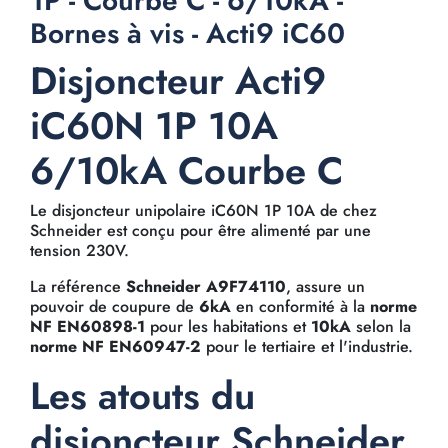
1P - Courbe C - 6/10kA -
Bornes à vis - Acti9 iC60
Disjoncteur Acti9
iC60N 1P 10A
6/10kA Courbe C
Le disjoncteur unipolaire iC60N 1P 10A de chez
Schneider est conçu pour être alimenté par une
tension 230V.
La référence
Schneider A9F74110
, assure un
pouvoir de coupure de
6kA
en conformité à la
norme
NF EN60898-1
pour les habitations et
10kA
selon la
norme NF EN60947-2
pour le tertiaire et l'industrie.
Les atouts du
disjoncteur Schneider