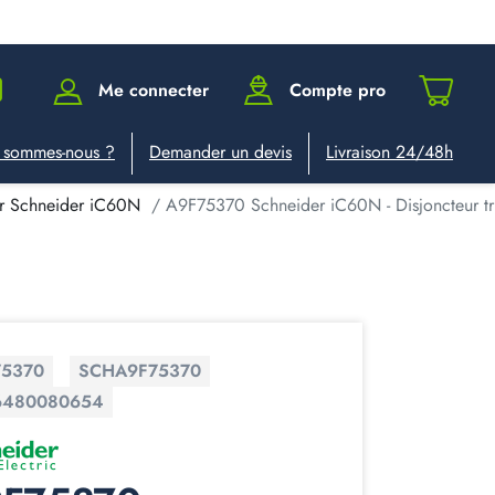
Me connecter
Compte pro
 sommes-nous ?
Demander un devis
Livraison 24/48h
ur Schneider iC60N
A9F75370 Schneider iC60N - Disjoncteur tri
75370
SCHA9F75370
6480080654