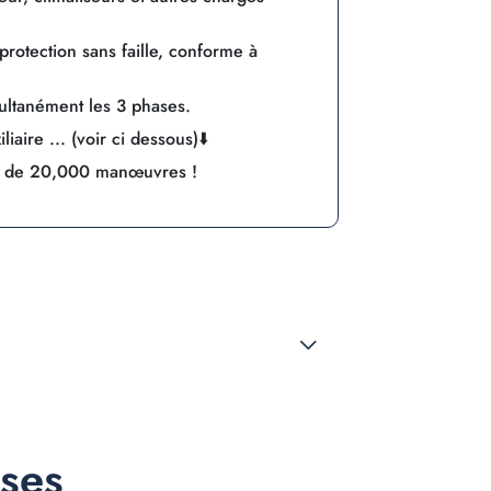
otection sans faille, conforme à
ultanément les 3 phases.
iaire ... (voir ci dessous)⬇️
s de 20,000 manœuvres !
nses