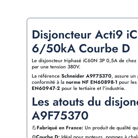
Disjoncteur Acti9 
6/50kA Courbe D
Le disjoncteur triphasé iC60N 3P 0,5A de chez 
par une tension 380V.
La référence
Schneider A9F75370
, assure un
conformité à la
norme NF EN60898-1
pour les 
EN60947-2
pour le tertiaire et l'industrie.
Les atouts du disjo
A9F75370
💪
Fabriqué en France:
Un produit de qualité qui
⚙️
Courbe D:
Idéal pour moteurs, pompes à chale