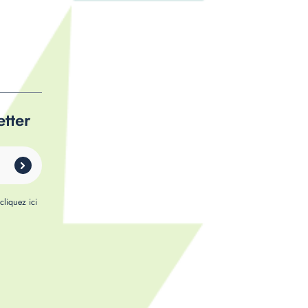
etter
,
cliquez ici