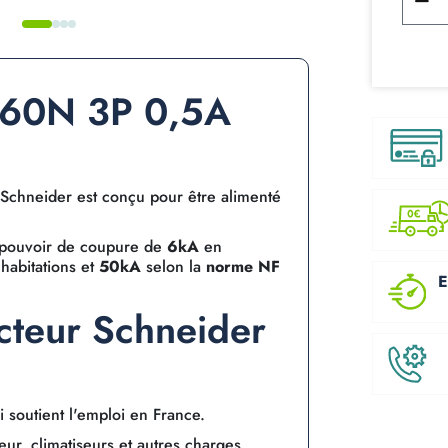
iC60N 3P 0,5A
Schneider est conçu pour être alimenté
 pouvoir de coupure de
6kA
en
habitations et
50kA
selon la
norme NF
E
ncteur Schneider
 soutient l'emploi en France.
ur, climatiseurs et autres charges