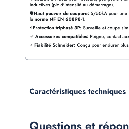
inductives (pic d'intensité au démarrage).
🛡️
Haut pouvoir de coupure:
6/50kA pour une pr
la
norme NF EN 60898-1
.
⚡
Protection triphasé 3P:
Surveille et coupe sim
✅
Accessoires compatibles:
Peigne, contact auxil
⭐
Fiabilité Schneider:
Conçu pour endurer plu
Caractéristiques
techniques
Questions et répo