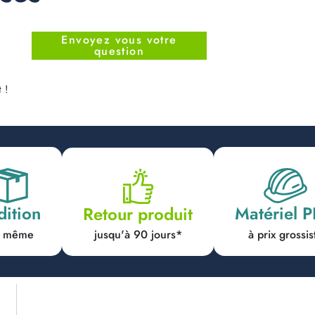
Envoyez vous votre
question
 !
dition
Matériel 
Retour produit
jusqu'à 90 jours*
ur même
à prix grossis