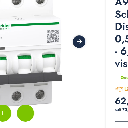
A9
Sc
Di
0,
- 
vi
Que
L
62
soit 75
add
remove