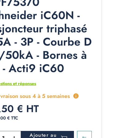
F75370
hneider iC60N -
sjoncteur triphasé
5A - 3P - Courbe D
6/50kA - Bornes à
s - Acti9 iC60
stions et réponses
ivraison sous 4 à 5 semaines
,50 € HT
,00 € TTC
Ajouter au